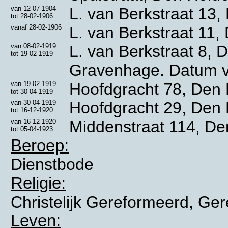
van
12-07-1904
L. van Berkstraat 13,
tot
28-02-1906
vanaf
28-02-1906
L. van Berkstraat 11,
van
08-02-1919
L. van Berkstraat 8, 
tot
19-02-1919
Gravenhage. Datum ve
van
19-02-1919
Hoofdgracht 78, Den H
tot
30-04-1919
van
30-04-1919
Hoofdgracht 29, Den H
tot
16-12-1920
van
16-12-1920
Middenstraat 114, De
tot
05-04-1923
Beroep:
Dienstbode
Religie:
Christelijk Gereformeerd, Ge
Leven: