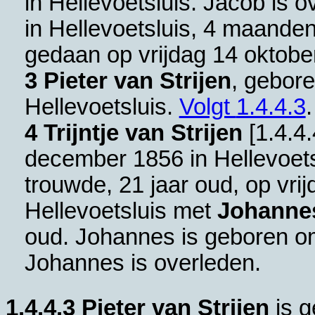
in
Hellevoetsluis
. Jacob is o
in
Hellevoetsluis
, 4 maanden 
gedaan op vrijdag 14 oktobe
3 Pieter van Strijen
, gebore
Hellevoetsluis
.
Volgt
1.4.4.3
.
4 Trijntje van Strijen
[
1.4.4.
december 1856 in
Hellevoets
trouwde, 21 jaar oud, op vri
Hellevoetsluis
met
Johannes
oud. Johannes is geboren o
Johannes is overleden.
1.4.4.3
Pieter van Strijen
is g