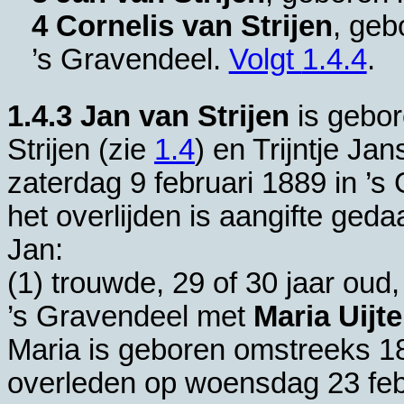
4 Cornelis van Strijen
, geb
’s Gravendeel
.
Volgt
1.4.4
.
1.4.3
Jan van Strijen
is gebor
Strijen (zie
1.4
) en
Trijntje Ja
zaterdag 9 februari 1889 in
’s
het overlijden is aangifte ged
Jan:
(1) trouwde, 29 of 30 jaar oud,
’s Gravendeel
met
Maria Uijt
Maria is geboren omstreeks 1
overleden op woensdag 23 feb