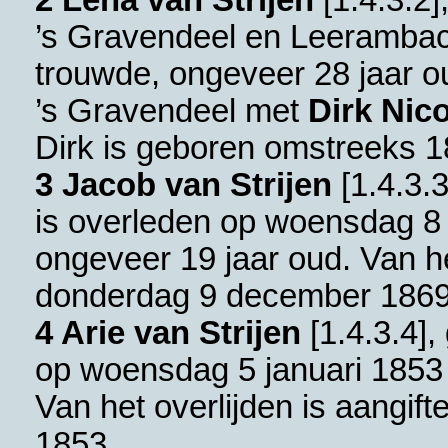
2 Lena van Strijen
[
1.4.3.2
]
’s Gravendeel en Leerambac
trouwde, ongeveer 28 jaar ou
’s Gravendeel
met
Dirk Nic
Dirk is geboren omstreeks 1
3 Jacob van Strijen
[
1.4.3.
is overleden op woensdag 
ongeveer 19 jaar oud. Van he
donderdag 9 december 1869
4 Arie van Strijen
[
1.4.3.4
],
op woensdag 5 januari 1853
Van het overlijden is aangif
1853.