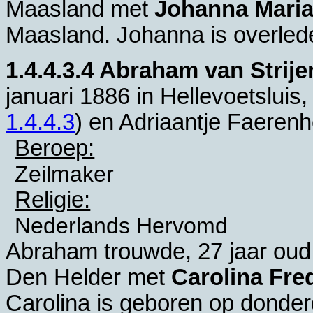
Maasland
met
Johanna Maria
Maasland
. Johanna is overled
1.4.4.3.4
Abraham van Strije
januari 1886 in
Hellevoetsluis
,
1.4.4.3
) en
Adriaantje Faerenh
Beroep:
Zeilmaker
Religie:
Nederlands Hervomd
Abraham trouwde, 27 jaar oud,
Den Helder
met
Carolina Fre
Carolina is geboren op donde