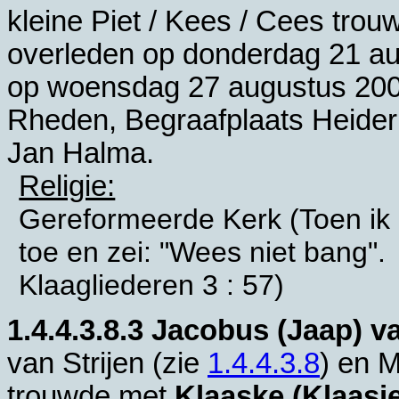
kleine Piet / Kees / Cees tro
overleden op donderdag 21 a
op woensdag 27 augustus 200
Rheden, Begraafplaats Heider
Jan Halma.
Religie:
Gereformeerde Kerk (Toen ik
toe en zei: "Wees niet bang".
Klaagliederen 3 : 57)
1.4.4.3.8.3
Jacobus (Jaap) va
van Strijen (zie
1.4.4.3.8
) en
M
trouwde met
Klaaske (Klaasj