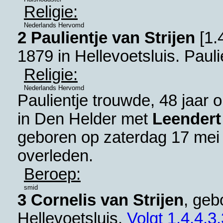
Religie:
Nederlands Hervomd
2 Paulientje van Strijen
[
1.
1879 in
Hellevoetsluis
. Pauli
Religie:
Nederlands Hervomd
Paulientje trouwde, 48 jaar
in
Den Helder
met
Leendert
geboren op zaterdag 17 mei
overleden.
Beroep:
smid
3 Cornelis van Strijen
, geb
Hellevoetsluis
.
Volgt
1.4.4.3.