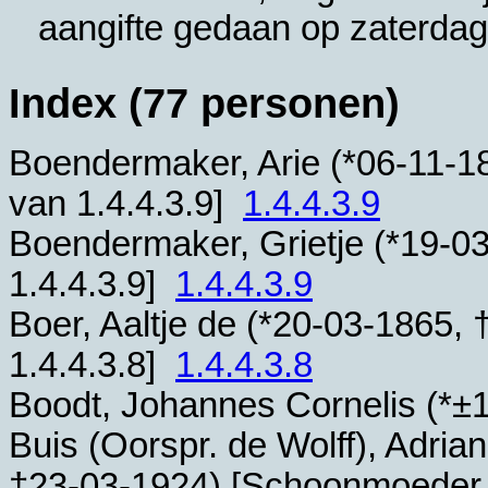
aangifte gedaan op zaterdag
Index (77 personen)
Boendermaker, Arie (*
06-11-1
van
1.4.4.3.9
]
1.4.4.3.9
Boendermaker, Grietje (*
19-0
1.4.4.3.9
]
1.4.4.3.9
Boer, Aaltje de (*
20-03-1865
, 
1.4.4.3.8
]
1.4.4.3.8
Boodt, Johannes Cornelis (*
±
Buis (Oorspr. de Wolff), Adria
†
23-03-1924
) [Schoonmoeder