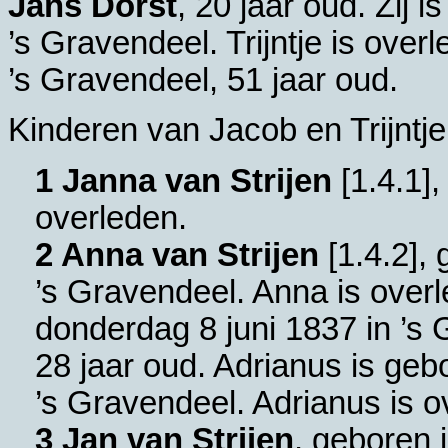
Jans Dorst
, 20 jaar oud. Zij 
’s Gravendeel
. Trijntje is ove
’s Gravendeel
, 51 jaar oud.
Kinderen van Jacob en Trijntje
1 Janna van Strijen
[
1.4.1
]
overleden.
2 Anna van Strijen
[
1.4.2
],
’s Gravendeel
. Anna is over
donderdag 8 juni 1837 in
’s 
28 jaar oud. Adrianus is geb
’s Gravendeel
. Adrianus is o
3 Jan van Strijen
, geboren 