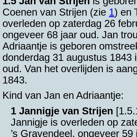
1.5
Jan van Strijen
is gebore
Coenen van Strijen (zie
1
) en
overleden op zaterdag 26 febr
ongeveer 68 jaar oud. Jan tr
Adriaantje is geboren omstree
donderdag 31 augustus 1843 
oud. Van het overlijden is aan
1843.
Kind van Jan en Adriaantje:
1 Jannigje van Strijen
[
1.5.
Jannigje is overleden op za
’s Gravendeel
, ongeveer 59 j