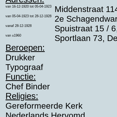
van
16-12-1920
tot
05-04-1923
Middenstraat 11
van
05-04-1923
tot
28-12-1928
2e Schagendwars
vanaf
28-12-1928
Spuistraat 15 / 
van
±1960
Sportlaan 73, D
Beroepen:
Drukker
Typograaf
Functie:
Chef Binder
Religies:
Gereformeerde Kerk
Nederlands Hervomd