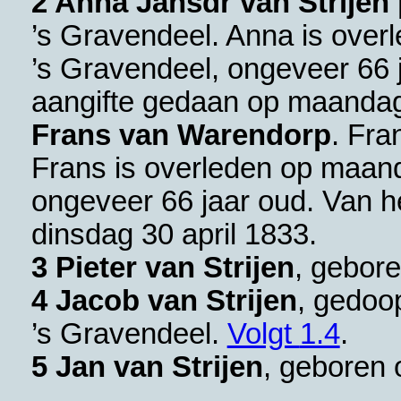
2 Anna Jansdr van Strijen
’s Gravendeel
. Anna is over
’s Gravendeel
, ongeveer 66 j
aangifte gedaan op maandag
Frans van Warendorp
. Fra
Frans is overleden op maand
ongeveer 66 jaar oud. Van he
dinsdag 30 april 1833.
3 Pieter van Strijen
, gebor
4 Jacob van Strijen
, gedoo
’s Gravendeel
.
Volgt
1.4
.
5 Jan van Strijen
, geboren