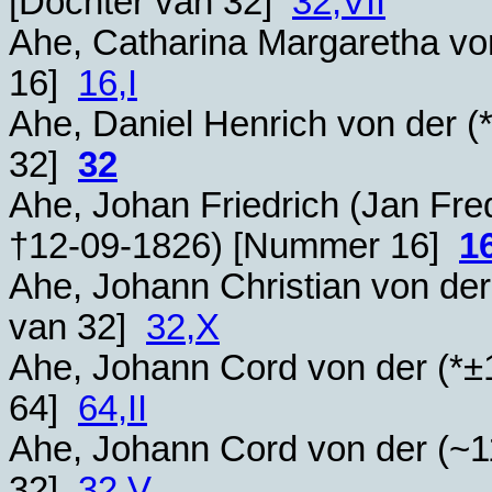
[Dochter van 32]
32,VII
Ahe, Catharina Margaretha von
16]
16,I
Ahe, Daniel Henrich von der (
32]
32
Ahe, Johan Friedrich (Jan Fred
†
12-09-1826
) [Nummer 16]
1
Ahe, Johann Christian von der
van 32]
32,X
Ahe, Johann Cord von der (*
±
64]
64,II
Ahe, Johann Cord von der (~
1
32]
32,V