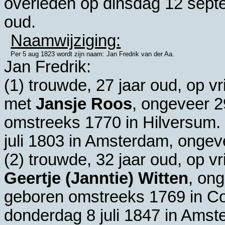
overleden op dinsdag 12 sept
oud.
Naamwijziging:
Per 5 aug 1823 wordt zijn naam: Jan Fredrik van der Aa.
Jan Fredrik:
(1) trouwde, 27 jaar oud, op vr
met
Jansje Roos
, ongeveer 2
omstreeks 1770 in
Hilversum
.
juli 1803 in
Amsterdam
, ongev
(2) trouwde, 32 jaar oud, op vr
Geertje (Janntie) Witten
, ong
geboren omstreeks 1769 in
Co
donderdag 8 juli 1847 in
Amst