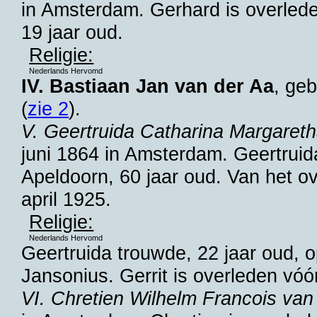
in
Amsterdam
. Gerhard is overled
19 jaar oud.
Religie:
Nederlands Hervomd
IV. Bastiaan Jan van der Aa
, ge
(
zie 2
).
V. Geertruida Catharina Margaret
juni 1864 in
Amsterdam
. Geertrui
Apeldoorn
, 60 jaar oud. Van het o
april 1925.
Religie:
Nederlands Hervomd
Geertruida trouwde, 22 jaar oud, o
Jansonius
. Gerrit is overleden vó
VI. Chretien Wilhelm Francois van