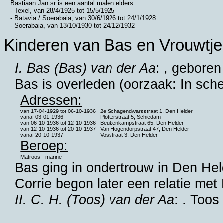
Bastiaan Jan sr is een aantal malen elders:
- Texel, van 28/4/1925 tot 15/5/1925
- Batavia / Soerabaia, van 30/6/1926 tot 24/1/1928
- Soerabaia, van 13/10/1930 tot 24/12/1932
Kinderen van Bas en Vrouwtje
I. Bas (Bas) van der Aa
: , gebore
Bas is overleden (oorzaak: In sch
Adressen:
van
17-04-1929
tot
06-10-1936
2e Schagendwarsstraat 1, Den Helder
vanaf
03-01-1936
Plotterstraat 5, Schiedam
van
06-10-1936
tot
12-10-1936
Beukenkampstraat 65, Den Helder
van
12-10-1936
tot
20-10-1937
Van Hogendorpstraat 47, Den Helder
vanaf
20-10-1937
Vosstraat 3, Den Helder
Beroep:
Matroos - marine
Bas ging in ondertrouw in
Den Hel
Corrie begon later een relatie met
II. C. H. (Toos) van der Aa
: . Too