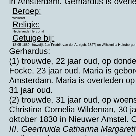
in
Amsterdam
. Gerhardus is overl
Beroep:
winkelier
Religie:
Nederlands Hervomd
Getuige bij:
12-05-1869
huwelijk
Jan Fredrik van der Aa (geb. 1827) en
Wilhelmina Hoksbergen
Gerhardus:
(1) trouwde, 22 jaar oud, op dond
Focke
, 23 jaar oud. Maria is gebo
Amsterdam
. Maria is overleden 
31 jaar oud.
(2) trouwde, 31 jaar oud, op woe
Christina Cornelia Wildeman
, 30 j
oktober 1830 in
Nieuwer Amstel
. 
III. Geertruida Catharina Margare