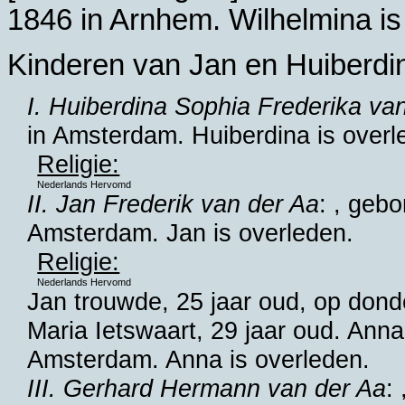
1846 in
Arnhem
. Wilhelmina i
Kinderen van Jan en Huiberdi
I. Huiberdina Sophia Frederika va
in
Amsterdam
. Huiberdina is overl
Religie:
Nederlands Hervomd
II. Jan Frederik van der Aa
: , geb
Amsterdam
. Jan is overleden.
Religie:
Nederlands Hervomd
Jan trouwde, 25 jaar oud, op don
Maria Ietswaart
, 29 jaar oud. Ann
Amsterdam
. Anna is overleden.
III. Gerhard Hermann van der Aa
: