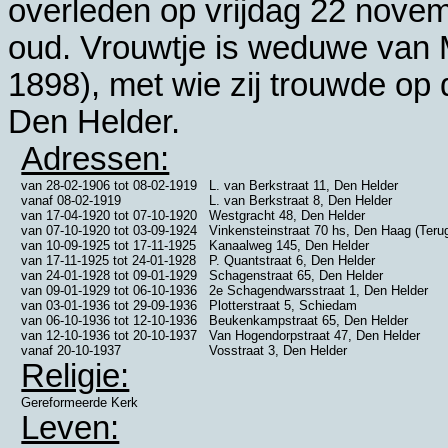
overleden op vrijdag 22 nove
oud. Vrouwtje is weduwe van
1898), met wie zij trouwde op
Den Helder
.
Adressen:
van
28-02-1906
tot
08-02-1919
L. van Berkstraat 11, Den Helder
vanaf
08-02-1919
L. van Berkstraat 8, Den Helder
van
17-04-1920
tot
07-10-1920
Westgracht 48, Den Helder
van
07-10-1920
tot
03-09-1924
Vinkensteinstraat 70 hs, Den Haag (Teru
van
10-09-1925
tot
17-11-1925
Kanaalweg 145, Den Helder
van
17-11-1925
tot
24-01-1928
P. Quantstraat 6, Den Helder
van
24-01-1928
tot
09-01-1929
Schagenstraat 65, Den Helder
van
09-01-1929
tot
06-10-1936
2e Schagendwarsstraat 1, Den Helder
van
03-01-1936
tot
29-09-1936
Plotterstraat 5, Schiedam
van
06-10-1936
tot
12-10-1936
Beukenkampstraat 65, Den Helder
van
12-10-1936
tot
20-10-1937
Van Hogendorpstraat 47, Den Helder
vanaf
20-10-1937
Vosstraat 3, Den Helder
Religie:
Gereformeerde Kerk
Leven: