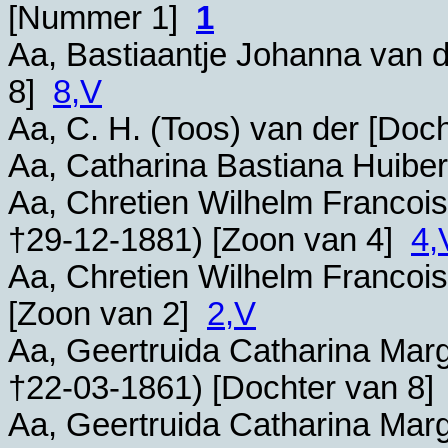
[Nummer 1]
1
Aa, Bastiaantje Johanna van d
8]
8,V
Aa, C. H. (Toos) van der [Doc
Aa, Catharina Bastiana Huibe
Aa, Chretien Wilhelm Francois
†
29-12-1881
) [Zoon van 4]
4,
Aa, Chretien Wilhelm Francois
[Zoon van 2]
2,V
Aa, Geertruida Catharina Marg
†
22-03-1861
) [Dochter van 8
Aa, Geertruida Catharina Marg