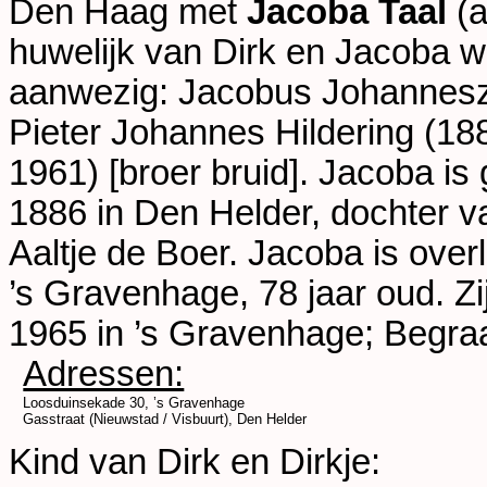
Den Haag
met
Jacoba Taal
(a
huwelijk van Dirk en Jacoba 
aanwezig:
Jacobus Johannesz 
Pieter Johannes Hildering (1
1961) [broer bruid]. Jacoba 
1886 in
Den Helder
, dochter 
Aaltje de Boer. Jacoba is ove
’s Gravenhage
, 78 jaar oud. 
1965 in
’s Gravenhage; Begraa
Adressen:
Loosduinsekade 30, ’s Gravenhage
Gasstraat (Nieuwstad / Visbuurt), Den Helder
Kind van Dirk en Dirkje: