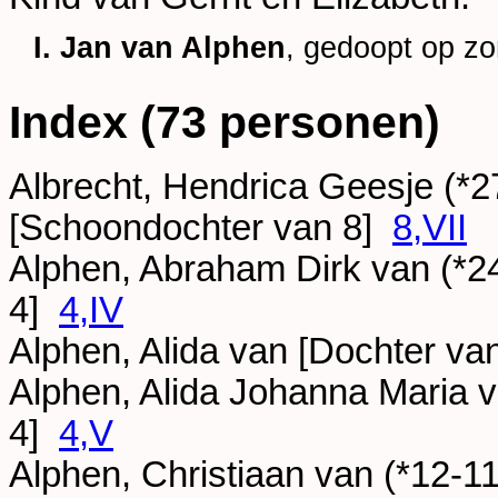
I. Jan van Alphen
, gedoopt op z
Index (73 personen)
Albrecht, Hendrica Geesje (*
2
[Schoondochter van 8]
8,VII
Alphen, Abraham Dirk van (*
2
4]
4,IV
Alphen, Alida van [Dochter va
Alphen, Alida Johanna Maria v
4]
4,V
Alphen, Christiaan van (*
12-1