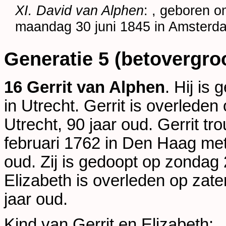
XI. David van Alphen
: , geboren o
maandag 30 juni 1845 in
Amsterd
Generatie 5 (betovergro
16 Gerrit van Alphen
. Hij i
in
Utrecht
. Gerrit is overlede
Utrecht
, 90 jaar oud. Gerrit t
februari 1762 in
Den Haag
me
oud. Zij is gedoopt op zondag
Elizabeth is overleden op zat
jaar oud.
Kind van Gerrit en Elizabeth: