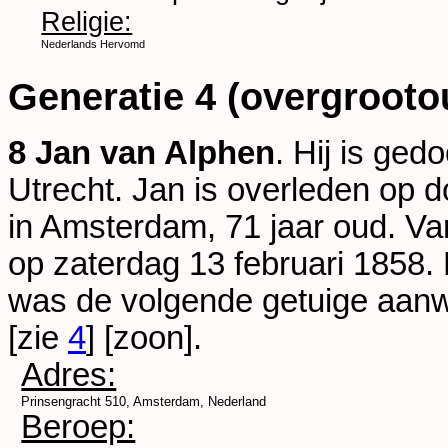
Religie:
Nederlands Hervomd
Generatie 4 (overgrooto
8 Jan van Alphen
. Hij is ge
Utrecht
. Jan is overleden op 
in
Amsterdam
, 71 jaar oud. Va
op zaterdag 13 februari 1858. 
was de volgende getuige aan
[zie
4
] [zoon].
Adres:
Prinsengracht 510, Amsterdam, Nederland
Beroep: