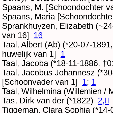
Spaans, M. [Schoondochter v
Spaans, Maria [Schoondochte
Sprankhuyzen, Elizabeth (~
24
van 16]
16
Taal, Albert (Ab) (*
20-07-1891
huwelijk van 1]
1
Taal, Jacoba (*
18-11-1886
, †
0
Taal, Jacobus Johannesz (*
30
[Schoonvader van 1]
1
;
1
Taal, Wilhelmina (Willemien / M
Tas, Dirk van der (*
1822
)
2,II
Tiggeman, Clara Sophia (*
14-