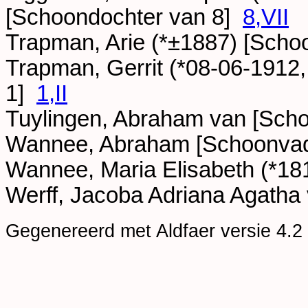
[Schoondochter van 8]
8,VII
Trapman, Arie (*
±1887
) [Scho
Trapman, Gerrit (*
08-06-1912
,
1]
1,II
Tuylingen, Abraham van [Sch
Wannee, Abraham [Schoonva
Wannee, Maria Elisabeth (*
18
Werff, Jacoba Adriana Agath
Gegenereerd met Aldfaer versie 4.2