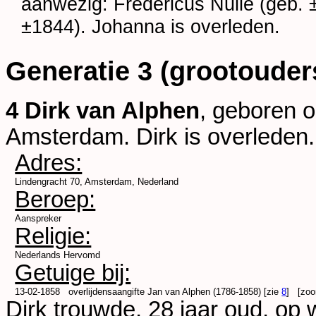
aanwezig:
Fredericus Nulle (geb.
±1844). Johanna is overleden.
Generatie 3 (grootouder
4 Dirk van Alphen
, geboren 
Amsterdam
. Dirk is overleden.
Adres:
Lindengracht 70, Amsterdam, Nederland
Beroep:
Aanspreker
Religie:
Nederlands Hervomd
Getuige bij:
13-02-1858
overlijdensaangifte
Jan van Alphen (1786-1858) [zie
8
]
[zoo
Dirk trouwde, 28 jaar oud, op