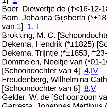
1]
1
Boer, Diewertje de (†
<16-12-1
Bom, Johanna Gijsberta (*
±18
van 1]
1,II
Brokking, M. C. [Schoondocht
Dekema, Hendrik (*
±1825
) [
Dekema, Trijntje (*
±1853
, †
23
Dommelen, Neeltje van (*
01-1
[Schoondochter van 4]
4,IV
Freudenberg, Wilhelmina Catha
[Schoondochter van 8]
8,V
Gelder, W. de [Schoonzoon v
Gerreste, Johannes Martinus (