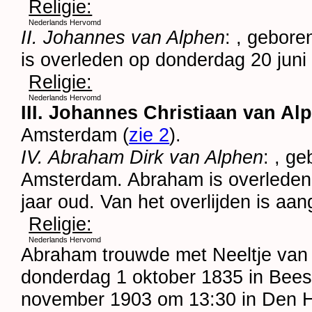
Religie:
Nederlands Hervomd
II. Johannes van Alphen
: , gebore
is overleden op donderdag 20 juni
Religie:
Nederlands Hervomd
III. Johannes Christiaan van Al
Amsterdam
(
zie 2
).
IV. Abraham Dirk van Alphen
: , g
Amsterdam
. Abraham is overlede
jaar oud. Van het overlijden is a
Religie:
Nederlands Hervomd
Abraham trouwde met
Neeltje va
donderdag 1 oktober 1835 in
Bees
november 1903 om 13:30 in
Den 