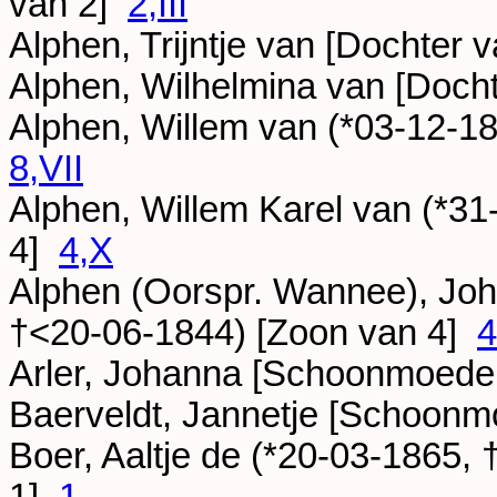
van 2]
2,III
Alphen, Trijntje van [Dochter 
Alphen, Wilhelmina van [Doch
Alphen, Willem van (*
03-12-1
8,VII
Alphen, Willem Karel van (*
31
4]
4,X
Alphen (Oorspr. Wannee), Joh
†
<20-06-1844
) [Zoon van 4]
4
Arler, Johanna [Schoonmoede
Baerveldt, Jannetje [Schoon
Boer, Aaltje de (*
20-03-1865
, 