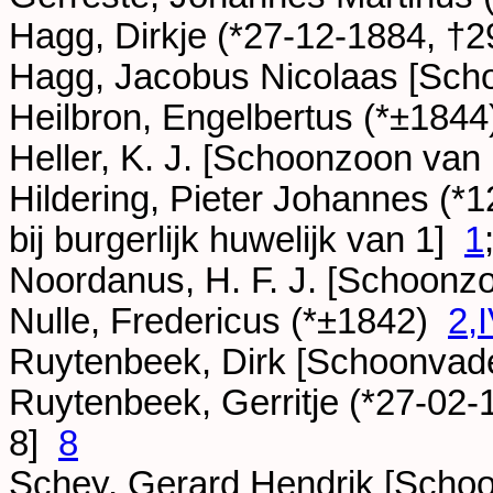
Hagg, Dirkje (*
27-12-1884
, †
2
Hagg, Jacobus Nicolaas [Sch
Heilbron, Engelbertus (*
±1844
Heller, K. J. [Schoonzoon van
Hildering, Pieter Johannes (*
1
bij burgerlijk huwelijk van 1]
1
Noordanus, H. F. J. [Schoonz
Nulle, Fredericus (*
±1842
)
2,
Ruytenbeek, Dirk [Schoonvad
Ruytenbeek, Gerritje (*
27-02-
8]
8
Schey, Gerard Hendrik [Scho