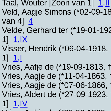
Taal, Wouter [Zoon van 1]
1,II
Veld, Aagje Simons (*
02-09-1
van 4]
4
Velde, Gerhard ter (*
19-01-19
1]
1,IX
Visser, Hendrik (*
06-04-1918
,
1]
1,I
Vries, Aafje de (*
19-09-1813
, 
Vries, Aagje de (*
11-04-1863
, 
Vries, Aagje de (*
07-06-1866
,
Vries, Aldert de (*
27-09-1923
,
1]
1,IV