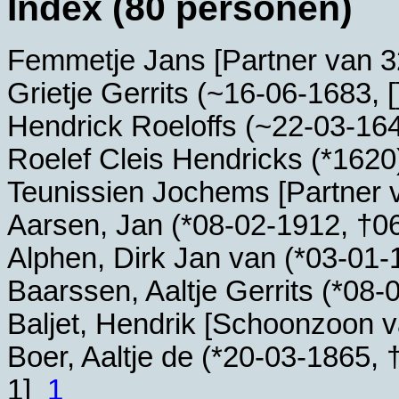
Index (80 personen)
Femmetje Jans [Partner van 
Grietje Gerrits (~
16-06-1683
, [
Hendrick Roeloffs (~
22-03-16
Roelef Cleis Hendricks (*
1620
Teunissien Jochems [Partner
Aarsen, Jan (*
08-02-1912
, †
0
Alphen, Dirk Jan van (*
03-01-
Baarssen, Aaltje Gerrits (*
08-
Baljet, Hendrik [Schoonzoon 
Boer, Aaltje de (*
20-03-1865
, 
1]
1