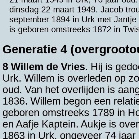
dinsdag 22 maart 1949. Jacob trou
september 1894 in
Urk
met
Jantj
is geboren omstreeks 1872 in
Twi
Generatie 4 (overgrooto
8 Willem de Vries
. Hij is ge
Urk
. Willem is overleden op z
oud. Van het overlijden is aan
1836. Willem begon een relat
geboren omstreeks 1789 in
Ho
en
Aafje Kaptein. Aukje is ov
1863 in
Urk
, ongeveer 74 jaar 