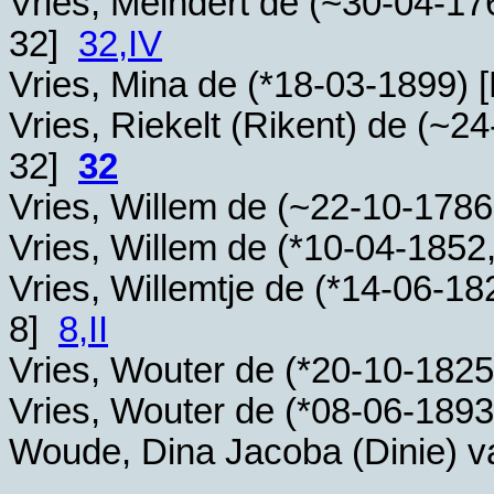
Vries, Meindert de (~
30-04-17
32]
32,IV
Vries, Mina de (*
18-03-1899
) 
Vries, Riekelt (Rikent) de (~
24
32]
32
Vries, Willem de (~
22-10-1786
Vries, Willem de (*
10-04-1852
Vries, Willemtje de (*
14-06-18
8]
8,II
Vries, Wouter de (*
20-10-1825
Vries, Wouter de (*
08-06-1893
Woude, Dina Jacoba (Dinie) v