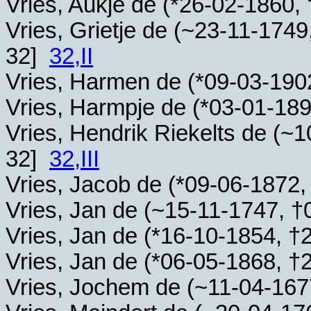
Vries, Aukje de (*
26-02-1860
, 
Vries, Grietje de (~
23-11-1749
32]
32,II
Vries, Harmen de (*
09-03-190
Vries, Harmpje de (*
03-01-18
Vries, Hendrik Riekelts de (~
1
32]
32,III
Vries, Jacob de (*
09-06-1872
,
Vries, Jan de (~
15-11-1747
, †
Vries, Jan de (*
16-10-1854
, †
Vries, Jan de (*
06-05-1868
, †
Vries, Jochem de (~
11-04-167