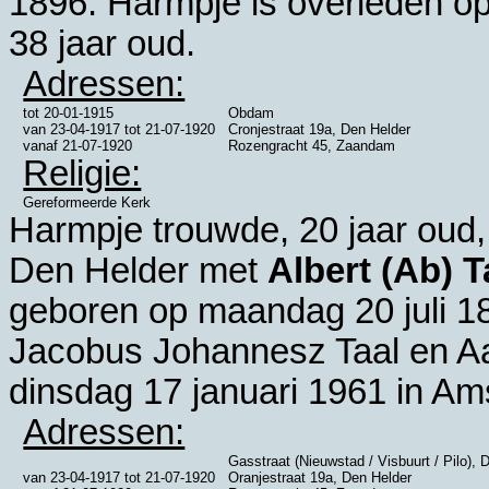
1896. Harmpje is overleden op
38 jaar oud.
Adressen:
tot
20-01-1915
Obdam
van
23-04-1917
tot
21-07-1920
Cronjestraat 19a, Den Helder
vanaf
21-07-1920
Rozengracht 45, Zaandam
Religie:
Gereformeerde Kerk
Harmpje trouwde, 20 jaar oud
Den Helder
met
Albert (Ab) T
geboren op maandag 20 juli 1
Jacobus Johannesz Taal en
Aa
dinsdag 17 januari 1961 in
Am
Adressen:
Gasstraat (Nieuwstad / Visbuurt / Pilo), 
van
23-04-1917
tot
21-07-1920
Oranjestraat 19a, Den Helder