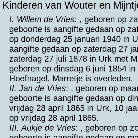
Kinderen van Wouter en Mijntje
I. Willem de Vries
: , geboren op z
geboorte is aangifte gedaan op zat
op donderdag 25 januari 1940 in
U
aangifte gedaan op zaterdag 27 ja
zaterdag 27 juli 1878 in
Urk
met
M
geboren op dinsdag 6 juni 1854 i
Hoefnagel. Marretje is overleden.
II. Jan de Vries
: , geboren op maa
geboorte is aangifte gedaan op di
vrijdag 28 april 1865 in
Urk
, 10 ja
op vrijdag 28 april 1865.
III. Aukje de Vries
: , geboren op z
geboorte is aangifte gedaan op ma