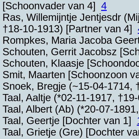
[Schoonvader van 4]
4
Ras, Willemijntje Jentjesdr (Mij
†
18-10-1913
) [Partner van 4]
Rompkes, Maria Jacoba Geert
Schouten, Gerrit Jacobsz [S
Schouten, Klaasje [Schoondo
Smit, Maarten [Schoonzoon v
Snoek, Bregje (~
15-04-1714
, 
Taal, Aaltje (*
02-11-1917
, †
19-
Taal, Albert (Ab) (*
20-07-1891
Taal, Geertje [Dochter van 1]
Taal, Grietje (Gre) [Dochter v