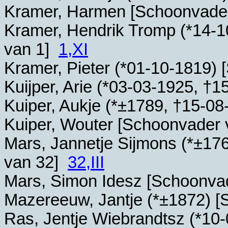
Kramer, Harmen [Schoonvade
Kramer, Hendrik Tromp (*
14-1
van 1]
1,XI
Kramer, Pieter (*
01-10-1819
) 
Kuijper, Arie (*
03-03-1925
, †
1
Kuiper, Aukje (*
±1789
, †
15-08
Kuiper, Wouter [Schoonvader
Mars, Jannetje Sijmons (*
±17
van 32]
32,III
Mars, Simon Idesz [Schoonva
Mazereeuw, Jantje (*
±1872
) 
Ras, Jentje Wiebrandtsz (*
10-