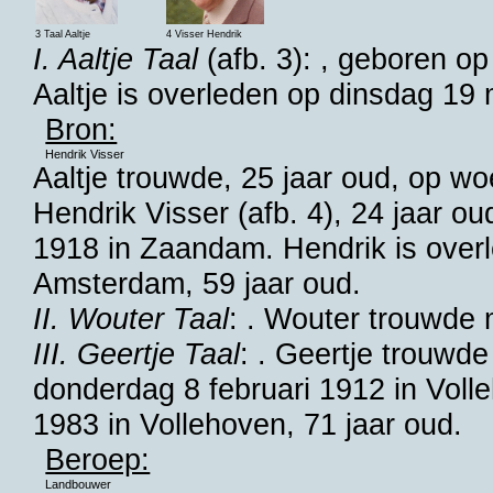
3 Taal Aaltje
4 Visser Hendrik
I. Aaltje Taal
(afb. 3): , geboren o
Aaltje is overleden op dinsdag 19
Bron:
Hendrik Visser
Aaltje trouwde, 25 jaar oud, op 
Hendrik Visser
(afb. 4), 24 jaar ou
1918 in
Zaandam
. Hendrik is ov
Amsterdam
, 59 jaar oud.
II. Wouter Taal
: . Wouter trouwde
III. Geertje Taal
: . Geertje trouwd
donderdag 8 februari 1912 in
Voll
1983 in
Vollehoven
, 71 jaar oud.
Beroep:
Landbouwer