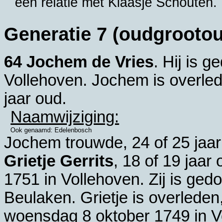
een relatie met
Klaasje Schouten
.
Generatie 7 (oudgrooto
64 Jochem de Vries
. Hij is 
Vollehoven
. Jochem is overle
jaar oud.
Naamwijziging:
Ook genaamd: Edelenbosch
Jochem trouwde, 24 of 25 jaar
Grietje Gerrits
, 18 of 19 jaar
1751 in
Vollehoven
. Zij is ge
Beulaken
. Grietje is overleden
woensdag 8 oktober 1749 in
V