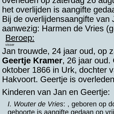
overleden op zaterdag 26 aug
het overlijden is aangifte ge
Bij de overlijdensaangifte va
aanwezig:
Harmen de Vries (g
Beroep:
visser
Jan trouwde, 24 jaar oud, op 
Geertje Kramer
, 26 jaar oud
oktober 1866 in
Urk
, dochter 
Hakvoort. Geertje is overleden
Kinderen van Jan en Geertje:
I. Wouter de Vries
: , geboren op d
geboorte is aangifte gedaan op vri