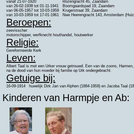
vanaf
21-07-1920
Rozengracht 45, Zaandam
van
26-02-1938
tot
01-11-1941
Boomgaardspad 19, Zaandam
van
06-05-1957
tot
10-03-1959
Krugerstraat 39, Zaandam
van
10-03-1959
tot
17-01-1961
Nwe Heerengracht 143, Amsterdam (Huiz
Beroepen:
zeevisscher
motorschipper, werfknecht houthandel, houtwerker
Religie:
Gereformeerde Kerk
Leven:
Albert Taal is met een Urker vrouw getrouwd. Een van de zoons, Harmen, zi
na de dood van hun moeder bij familie op Urk ondergebracht.
Getuige bij:
16-09-1914
huwelijk
Dirk Jan van Alphen (1884-1959) en
Jacoba Taal (1
Kinderen van Harmpje en Ab: