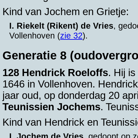
Kind van Jochem en Grietje:
I. Riekelt (Rikent) de Vries
, gedo
Vollenhoven
(
zie 32
).
Generatie 8 (oudovergr
128 Hendrick Roeloffs
. Hij 
1646 in
Vollenhoven
. Hendrick
jaar oud, op donderdag 20 apr
Teunissien Jochems
. Teunis
Kind van Hendrick en Teunissi
I. Jochem de Vries
, gedoopt op z