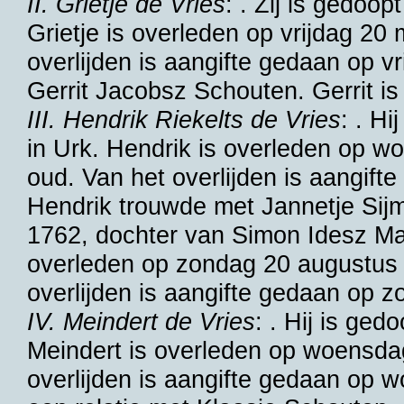
II. Grietje de Vries
: . Zij is gedo
Grietje is overleden op vrijdag 20
overlijden is aangifte gedaan op v
Gerrit Jacobsz Schouten
. Gerrit i
III. Hendrik Riekelts de Vries
: . H
in
Urk
. Hendrik is overleden op 
oud. Van het overlijden is aangi
Hendrik trouwde met
Jannetje Sij
1762, dochter van
Simon Idesz M
overleden op zondag 20 augustus
overlijden is aangifte gedaan op 
IV. Meindert de Vries
: . Hij is ge
Meindert is overleden op woensda
overlijden is aangifte gedaan op