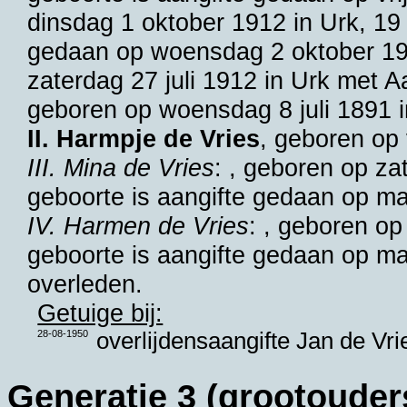
dinsdag 1 oktober 1912 in
Urk
, 19
gedaan op woensdag 2 oktober 191
zaterdag 27 juli 1912 in
Urk
met
Aa
geboren op woensdag 8 juli 1891 
II. Harmpje de Vries
, geboren op 
III. Mina de Vries
: , geboren op z
geboorte is aangifte gedaan op m
IV. Harmen de Vries
: , geboren o
geboorte is aangifte gedaan op m
overleden.
Getuige bij:
28-08-1950
overlijdensaangifte
Jan de Vri
Generatie 3 (grootouder