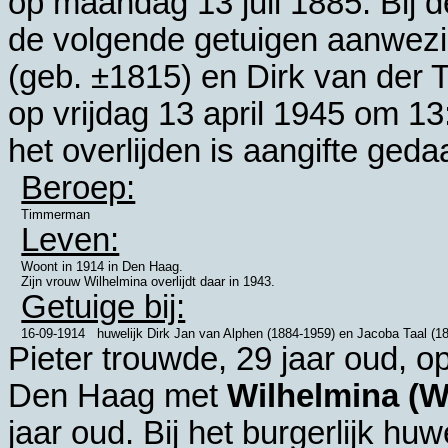
op maandag 13 juli 1885. Bij 
de volgende getuigen aanwez
(geb. ±1815) en
Dirk van der T
op vrijdag 13 april 1945 om 13
het overlijden is aangifte ged
Beroep:
Timmerman
Leven:
Woont in 1914 in Den Haag.
Zijn vrouw Wilhelmina overlijdt daar in 1943.
Getuige bij:
16-09-1914
huwelijk
Dirk Jan van Alphen (1884-1959) en
Jacoba Taal (1
Pieter trouwde, 29 jaar oud, 
Den Haag
met
Wilhelmina (Wi
jaar oud. Bij het burgerlijk hu