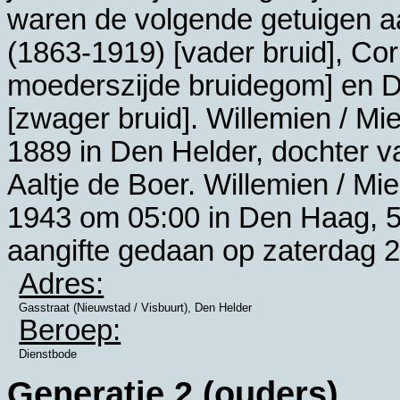
waren de volgende getuigen 
(1863-1919) [vader bruid],
Cor
moederszijde bruidegom] en
D
[zwager bruid]. Willemien / Mi
1889 in
Den Helder
, dochter 
Aaltje de Boer. Willemien / Mi
1943 om 05:00 in
Den Haag
, 
aangifte gedaan op zaterdag 
Adres:
Gasstraat (Nieuwstad / Visbuurt), Den Helder
Beroep:
Dienstbode
Generatie 2 (ouders)