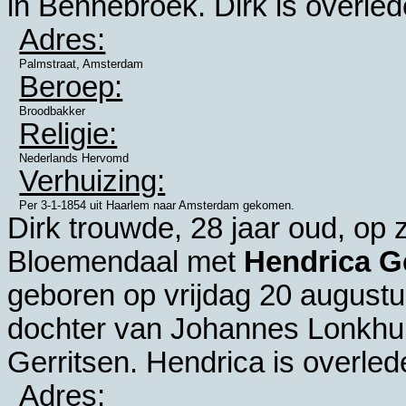
in
Bennebroek
. Dirk is overle
Adres:
Palmstraat, Amsterdam
Beroep:
Broodbakker
Religie:
Nederlands Hervomd
Verhuizing:
Per 3-1-1854 uit Haarlem naar Amsterdam gekomen.
Dirk trouwde, 28 jaar oud, op
Bloemendaal
met
Hendrica G
geboren op vrijdag 20 august
dochter van
Johannes Lonkhui
Gerritsen. Hendrica is overled
Adres: