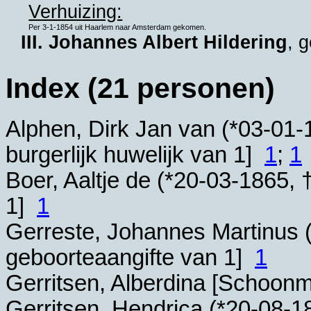
Verhuizing:
Per 3-1-1854 uit Haarlem naar Amsterdam gekomen.
III. Johannes Albert Hildering
, 
Index (21 personen)
Alphen, Dirk Jan van (*
03-01-
burgerlijk huwelijk van 1]
1
;
1
Boer, Aaltje de (*
20-03-1865
, 
1]
1
Gerreste, Johannes Martinus (
geboorteaangifte van 1]
1
Gerritsen, Alberdina [Schoon
Gerritsen, Hendrica (*
20-08-1