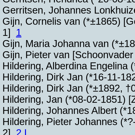
Gerritsen, Johannes Lonkhui
Gijn, Cornelis van (*
±1865
) [G
1]
1
Gijn, Maria Johanna van (*
±18
Gijn, Pieter van [Schoonvade
Hildering, Alberdina Engelina (
Hildering, Dirk Jan (*
16-11-18
Hildering, Dirk Jan (*
±1892
, †
Hildering, Jan (*
08-02-1851
) 
Hildering, Johannes Albert (*
1
Hildering, Pieter Johannes (*
?
2]
2,I