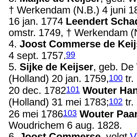
† Werkendam (N.B.)
4 juni 
16 jan. 1774
Leendert Scha
omstr. 1749
, † Werkendam (
4.
Joost Commerse de Keij
99
4 sept. 1757
.
5.
Sijke de Keijser
, geb. De
100
(Holland)
20 jan. 1759
,
tr.
101
20 dec. 1782
Wouter Han
102
(Holland)
31 mei 1783
;
tr.
103
26 mei 1786
Wouter Paa
Woudrichem
6 aug. 1828
.
6.
Joost Commerse
, volgt
V