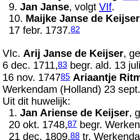
9.
Jan Janse
, volgt
VIf
.
10.
Maijke Janse de Keijser
82
17 febr. 1737
.
VIc.
Arij Janse de Keijser
, g
83
6 dec. 1711
,
begr. ald.
13 ju
85
16 nov. 1747
Ariaantje Rit
Werkendam (Holland)
23 sept
Uit dit huwelijk:
1.
Jan Ariense de Keijser
, 
87
20 okt. 1748
,
begr. Werken
88
21 dec. 1809
,
tr. Werkend