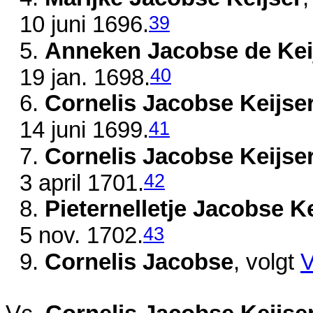
39
10 juni 1696
.
5.
Anneken Jacobse de Kei
40
19 jan. 1698
.
6.
Cornelis Jacobse Keijse
41
14 juni 1699
.
7.
Cornelis Jacobse Keijse
42
3 april 1701
.
8.
Pieternelletje Jacobse Ke
43
5 nov. 1702
.
9.
Cornelis Jacobse
, volgt