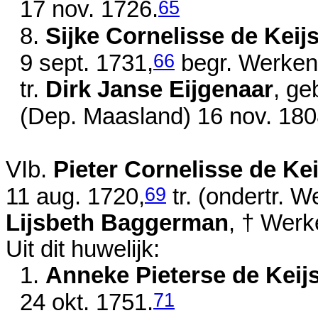
65
17 nov. 1726
.
8.
Sijke Cornelisse de Keij
66
9 sept. 1731
,
begr. Werken
tr.
Dirk Janse Eijgenaar
, ge
(Dep. Maasland)
16 nov. 18
VIb.
Pieter Cornelisse de Kei
69
11 aug. 1720
,
tr. (ondertr. 
Lijsbeth Baggerman
, † Wer
Uit dit huwelijk:
1.
Anneke Pieterse de Keij
71
24 okt. 1751
.