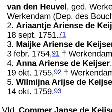
van den Heuvel
, ged. Werk
Werkendam (Dep. des Bouch
2.
Ariaantje Ariense de Kei
71
18 sept. 1751
.
3.
Maijke Ariense de Keijse
91
3 febr. 1754
,
† Werkendam 
4.
Anna Ariense de Keijser
92
19 okt. 1755
,
† Werkendam
5.
Wilmijna Arijse de Keijse
93
14 okt. 1759
.
VId.
Commer Janse de Keijs