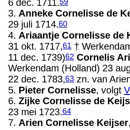
59
6 dec. 1711
.
3.
Anneke Cornelisse de Ke
60
29 juli 1714
.
4.
Ariaantje Cornelisse de 
61
31 okt. 1717
,
† Werkendam, 
62
11 dec. 1739)
Cornelis Ar
Werkendam (Holland)
23 aug
63
22 dec. 1783
,
zn. van
Arie
5.
Pieter Cornelisse
, volgt
V
6.
Zijke Cornelisse de Keij
64
23 mei 1723
.
7.
Arien Cornelisse Keijser