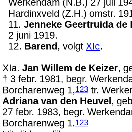
Werkendam (N.B.)
27 juli 19
Hardinxveld (Z.H.)
omstr. 19
11.
Jenneke Geertruida de 
2 juni 1919
.
12.
Barend
, volgt
XIc
.
XIa.
Jan Willem de Keizer
, 
†
3 febr. 1981
, begr. Werkend
123
Borcharenweg 1,
tr. Werke
Adriana van den Heuvel
, ge
27 febr. 1983
, begr. Werkenda
123
Borcharenweg 1.