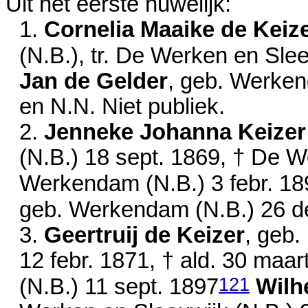
Uit het eerste huwelijk:
1.
Cornelia Maaike de Keiz
(N.B.), tr. De Werken en Sle
Jan de Gelder
, geb. Werke
en
N.N. Niet publiek.
2.
Jenneke Johanna Keizer
(N.B.)
18 sept. 1869
, † De W
Werkendam (N.B.)
3 febr. 1
geb. Werkendam (N.B.)
26 d
3.
Geertruij de Keizer
, geb.
12 febr. 1871
, † ald.
30 maar
121
(N.B.)
11 sept. 1897
Wilh