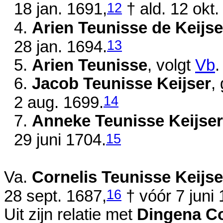
12
18 jan. 1691
,
† ald.
12 okt.
4.
Arien Teunisse de Keijse
13
28 jan. 1694
.
5.
Arien Teunisse
, volgt
Vb
.
6.
Jacob Teunisse Keijser
,
14
2 aug. 1699
.
7.
Anneke Teunisse Keijser
15
29 juni 1704
.
Va.
Cornelis Teunisse Keijse
16
28 sept. 1687
,
†
vóór 7 juni
Uit zijn relatie met
Dingena Co