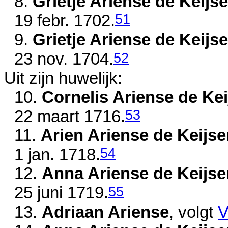
8.
Grietje Ariense de Keijse
51
19 febr. 1702
.
9.
Grietje Ariense de Keijse
52
23 nov. 1704
.
Uit zijn huwelijk:
10.
Cornelis Ariense de Kei
53
22 maart 1716
.
11.
Arien Ariense de Keijse
54
1 jan. 1718
.
12.
Anna Ariense de Keijse
55
25 juni 1719
.
13.
Adriaan Ariense
, volgt
V