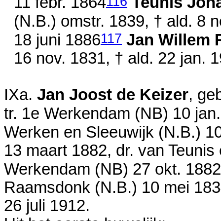
116
11 febr. 1864
Teunis Joh
(N.B.)
omstr. 1839
, † ald.
8 n
117
18 juni 1886
Jan Willem R
16 nov. 1831
, † ald.
22 jan. 
IXa.
Jan Joost de Keizer
, ge
tr. 1e Werkendam (NB)
10 jan
Werken en Sleeuwijk (N.B.)
10
13 maart 1882
, dr. van
Teunis
Werkendam (NB)
27 okt. 1882
Raamsdonk (N.B.)
10 mei 18
26 juli 1912
.