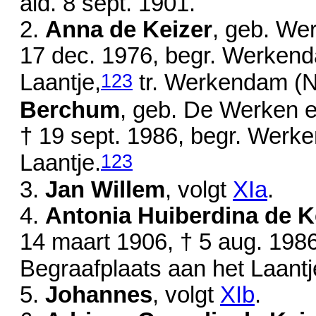
ald.
8 sept. 1901
.
2.
Anna de Keizer
, geb. We
17 dec. 1976
, begr. Werkend
123
Laantje,
tr. Werkendam (N
Berchum
, geb. De Werken e
†
19 sept. 1986
, begr. Werke
123
Laantje.
3.
Jan Willem
, volgt
XIa
.
4.
Antonia Huiberdina de K
14 maart 1906
, †
5 aug. 198
Begraafplaats aan het Laantj
5.
Johannes
, volgt
XIb
.