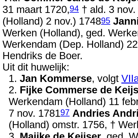
94
31 maart 1720
,
† ald.
3 nov.
95
(Holland)
2 nov.) 1748
Jann
Werken (Holland), ged. Werk
Werkendam (Dep. Holland)
22
Hendriks de Boer.
Uit dit huwelijk:
1.
Jan Kommerse
, volgt
VII
2.
Fijke Commerse de Keijs
Werkendam (Holland)
11 feb
97
7 nov. 1781
Andries Andr
(Holland)
omstr. 1756
, † We
3.
Maijke de Keijser
, ged. 