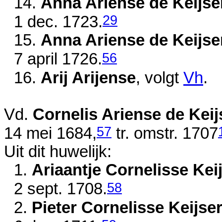
14.
Anna Ariense de Keijse
29
1 dec. 1723
.
15.
Anna Ariense de Keijse
56
7 april 1726
.
16.
Arij Arijense
, volgt
Vh
.
Vd.
Cornelis Ariense de Keij
57
14 mei 1684
,
tr.
omstr. 1707
Uit dit huwelijk:
1.
Ariaantje Cornelisse Kei
58
2 sept. 1708
.
2.
Pieter Cornelisse Keijse