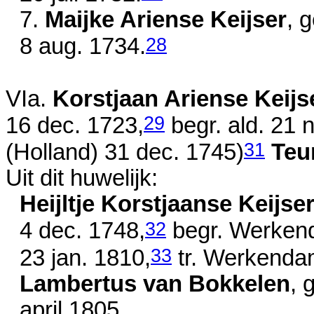
7.
Maijke Ariense Keijser
, 
28
8 aug. 1734
.
VIa.
Korstjaan Ariense Keijs
29
16 dec. 1723
,
begr. ald.
21 n
31
(Holland)
31 dec. 1745)
Teu
Uit dit huwelijk:
Heijltje Korstjaanse Keijse
32
4 dec. 1748
,
begr. Werken
33
23 jan. 1810
,
tr. Werkendam
Lambertus van Bokkelen
, 
april 1805
.