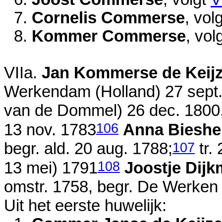
7.
Cornelis Commerse
, vol
8.
Kommer Commerse
, vol
VIIa.
Jan Kommerse de Keijz
Werkendam (Holland)
27 sept
van de Dommel)
26 dec. 1800
106
13 nov. 1783
Anna Bieshe
107
begr. ald.
20 aug. 1788
;
tr.
108
13 mei) 1791
Joostje Dij
omstr. 1758
, begr. De Werken
Uit het eerste huwelijk: