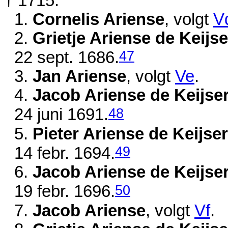
†
1715
:
1.
Cornelis Ariense
, volgt
V
2.
Grietje Ariense de Keijse
47
22 sept. 1686
.
3.
Jan Ariense
, volgt
Ve
.
4.
Jacob Ariense de Keijse
48
24 juni 1691
.
5.
Pieter Ariense de Keijser
49
14 febr. 1694
.
6.
Jacob Ariense de Keijse
50
19 febr. 1696
.
7.
Jacob Ariense
, volgt
Vf
.