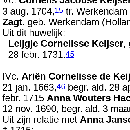
Vc.
Cornelis Jacobse Keijse
15
3 aug. 1704
,
tr. Werkendam 
Zagt
, geb. Werkendam (Hollan
Uit dit huwelijk:
Leijgje Cornelisse Keijser
,
45
28 febr. 1731
.
IVc.
Ariën Cornelisse de Kei
46
21 jan. 1663
,
begr. ald.
28 ap
febr. 1715
Anna Wouters Hac
12 nov. 1690
, begr. ald.
3 maa
Uit zijn relatie met
Anna Jans