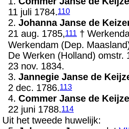
1.
Commer Janse de Keijze
110
11 juli 1784
.
2.
Johanna Janse de Keize
111
21 aug. 1785
,
† Werkenda
Werkendam (Dep. Maasland
De Werken (Holland)
omstr.
23 nov. 1834
.
3.
Jannegie Janse de Keijz
113
2 dec. 1786
.
4.
Commer Janse de Keijze
114
22 juni 1788
.
Uit het tweede huwelijk: