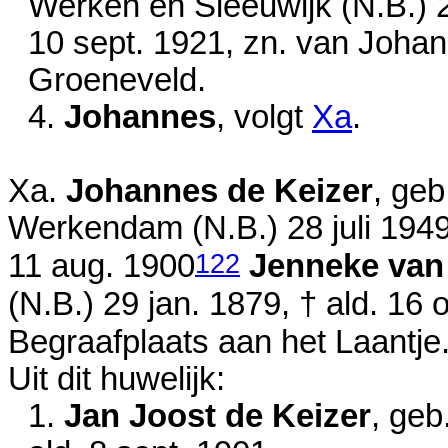
Werken en Sleeuwijk (N.B.)
10 sept. 1921
, zn. van
Johan
Groeneveld.
4.
Johannes
, volgt
Xa
.
Xa.
Johannes de Keizer
, ge
Werkendam (N.B.)
28 juli 194
122
11 aug. 1900
Jenneke van
(N.B.)
29 jan. 1879
, † ald.
16 o
Begraafplaats aan het Laantje
Uit dit huwelijk:
1.
Jan Joost de Keizer
, ge