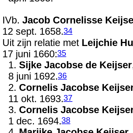
IVb.
Jacob Cornelisse Keijse
34
12 sept. 1658
.
Uit zijn relatie met
Leijchie Hu
35
17 juni 1660
:
1.
Sijke Jacobse de Keijser
36
8 juni 1692
.
2.
Cornelis Jacobse Keijse
37
11 okt. 1693
.
3.
Cornelis Jacobse Keijse
38
1 dec. 1694
.
4.
Marijke Jacobse Keijser