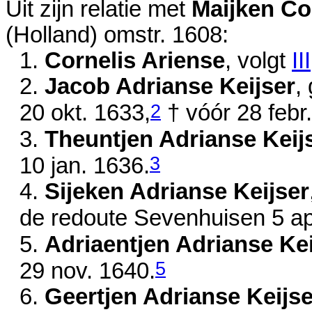
Uit zijn relatie met
Maijken Co
(Holland)
omstr. 1608
:
1.
Cornelis Ariense
, volgt
III
2.
Jacob Adrianse Keijser
,
2
20 okt. 1633
,
†
vóór 28 febr
3.
Theuntjen Adrianse Keij
3
10 jan. 1636
.
4.
Sijeken Adrianse Keijser
de redoute Sevenhuisen
5 ap
5.
Adriaentjen Adrianse Kei
5
29 nov. 1640
.
6.
Geertjen Adrianse Keijse