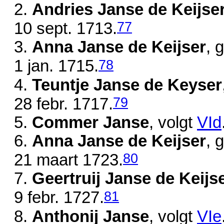
2.
Andries Janse de Keijse
77
10 sept. 1713
.
3.
Anna Janse de Keijser
, 
78
1 jan. 1715
.
4.
Teuntje Janse de Keyser
79
28 febr. 1717
.
5.
Commer Janse
, volgt
VId
6.
Anna Janse de Keijser
, 
80
21 maart 1723
.
7.
Geertruij Janse de Keijs
81
9 febr. 1727
.
8.
Anthonij Janse
, volgt
VIe