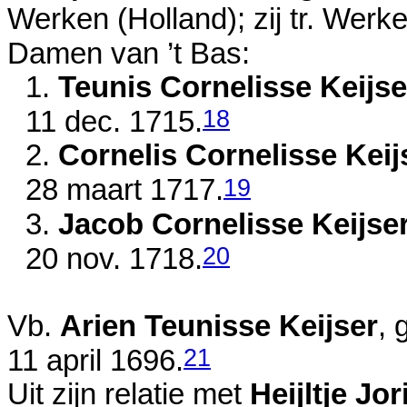
Werken (Holland); zij tr. Wer
Damen van ’t Bas:
1.
Teunis Cornelisse Keijse
18
11 dec. 1715
.
2.
Cornelis Cornelisse Keij
19
28 maart 1717
.
3.
Jacob Cornelisse Keijse
20
20 nov. 1718
.
Vb.
Arien Teunisse Keijser
, 
21
11 april 1696
.
Uit zijn relatie met
Heijltje Jo