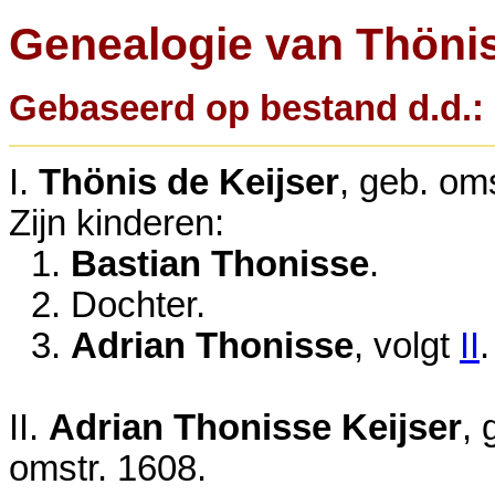
Genealogie van Thönis
Gebaseerd op bestand d.d.: 
I.
Thönis de Keijser
, geb.
oms
Zijn kinderen:
1.
Bastian Thonisse
.
2. Dochter.
3.
Adrian Thonisse
, volgt
II
.
II.
Adrian Thonisse Keijser
,
omstr. 1608
.