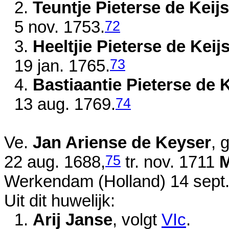
2.
Teuntje Pieterse de Keij
72
5 nov. 1753
.
3.
Heeltjie Pieterse de Keij
73
19 jan. 1765
.
4.
Bastiaantie Pieterse de K
74
13 aug. 1769
.
Ve.
Jan Ariense de Keyser
, 
75
22 aug. 1688
,
tr.
nov. 1711
M
Werkendam (Holland)
14 sept
Uit dit huwelijk:
1.
Arij Janse
, volgt
VIc
.