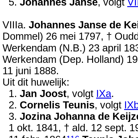
5.
Johannes Janse
, volgt
VI
VIIIa.
Johannes Janse de Kei
Dommel)
26 mei 1797
, † Oud
Werkendam (N.B.)
23 april 18
Werkendam (Dep. Holland)
19
11 juni 1888
.
Uit dit huwelijk:
1.
Jan Joost
, volgt
IXa
.
2.
Cornelis Teunis
, volgt
IX
3.
Jozina Johanna de Keijz
1 okt. 1841
, † ald.
12 sept. 1