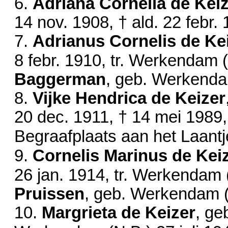
6.
Adriana Cornelia de Kei
14 nov. 1908
, † ald.
22 febr.
7.
Adrianus Cornelis de Ke
8 febr. 1910
, tr. Werkendam 
Baggerman
, geb. Werkend
8.
Vijke Hendrica de Keizer
20 dec. 1911
, †
14 mei 1989
Begraafplaats aan het Laantj
9.
Cornelis Marinus de Kei
26 jan. 1914
, tr. Werkendam
Pruissen
, geb. Werkendam 
10.
Margrieta de Keizer
, g