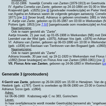
01-02-1906
huwelijk Cornelis van Zanten (1879-1913) en Geertruid
IV. Agatha Cornelia van Zante
, geboren op 24-10-1884 om 01:00 in
Wer
Kraijeveld (geb. ±1825) [zie
6
] [grootvader moederszijde] en
Pieter Ver
van Agatha en Adrianus waren de volgende getuigen aanwezig:
Corneli
1877) [zie
3,I
] [broer bruid]. Adrianus is geboren omstreeks 1881 in
Vel
V. Aartje van Zante
, geboren op 01-05-1887 om 03:00 in
Werkendam (N
Potters (geb. 1853) [zie
7,IV
] [aangetrouwde oom moederszijde] en
And
Naamwijziging:
Ook te naam gesteld als "Zante".
Aartje trouwde, 21 jaar oud, op 01-05-1908 in
Werkendam (NB)
met
Dir
Leendert van der Wiel (geb. ±1875), Adriaan Vos (geb. ±1876) en Adria
VI. Adriana van Zanten
, geboren op 06-03-1890 om 10:00 in
Werkenda
(geb. ±1836) en
Bastiaan van Tienhoven van den Bogaard (geb. ±1860)
Naamwijziging:
Ook te naam gesteld als "Zante".
Adriana trouwde, 30 jaar oud, op 19-11-1920 in
Werkendam
met
Florus
±1882) [broer bruidegom] en Florus Arie van Zanten (1893-1961) [zie
1
]
VII. Florus Arie van Zanten
, geboren op 24-06-1893 in
Werkendam
(
zi
Generatie 3 (grootouders)
4 Gerrit van Zante
, geboren op 26-04-1820 om 15:00 in
Herwijnen
. Van de 
Heebink (geb. ±1787). Gerrit is overleden op 06-06-1900 om 23:00 in
Gorin
Adrianus Sizoo (geb. ±1864).
Adres:
tot
06-06-1900
Krabsteeg wijk C no 383, Gorinchem
Leven:
In haar overlijdensacte wordt moeder Geertrui(da) benoemd als "ongehuw