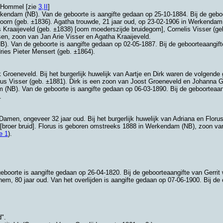
a Hommel [zie
3,II
]
kendam (NB)
. Van de geboorte is aangifte gedaan op 25-10-1884. Bij de geb
doorn (geb. ±1836). Agatha trouwde, 21 jaar oud, op 23-02-1906 in
Werkendam
s Kraaijeveld (geb. ±1838) [oom moederszijde bruidegom],
Cornelis Visser (ge
sen
, zoon van
Jan Arie Visser en
Agatha Kraaijeveld.
B)
. Van de geboorte is aangifte gedaan op 02-05-1887. Bij de geboorteaangi
ries Pieter Mensert (geb. ±1864).
k Groeneveld
. Bij het burgerlijk huwelijk van Aartje en Dirk waren de volgend
nus Visser (geb. ±1881). Dirk is een zoon van
Joost Groeneveld en
Johanna G
m (NB)
. Van de geboorte is aangifte gedaan op 06-03-1890. Bij de geboorteaa
.
 Damen
, ongeveer 32 jaar oud. Bij het burgerlijk huwelijk van Adriana en Flo
 [broer bruid]. Florus is geboren omstreeks 1888 in
Werkendam (NB)
, zoon v
e 1
).
geboorte is aangifte gedaan op 26-04-1820. Bij de geboorteaangifte van Gerri
chem
, 80 jaar oud. Van het overlijden is aangifte gedaan op 07-06-1900. Bij d
d".