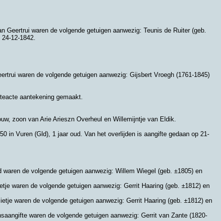
van Geertrui waren de volgende getuigen aanwezig:
Teunis de Ruiter (geb.
p 24-12-1842.
eertrui waren de volgende getuigen aanwezig: Gijsbert Vroegh (1761-1845)
orteacte aantekening gemaakt.
ouw
, zoon van
Arie Arieszn Overheul en
Willemijntje van Eldik.
850 in
Vuren (Gld)
, 1 jaar oud. Van het overlijden is aangifte gedaan op 21-
rd waren de volgende getuigen aanwezig:
Willem Wiegel (geb. ±1805) en
Pietje waren de volgende getuigen aanwezig:
Gerrit Haaring (geb. ±1812) en
Pietje waren de volgende getuigen aanwezig: Gerrit Haaring (geb. ±1812) en
densaangifte waren de volgende getuigen aanwezig: Gerrit van Zante (1820-