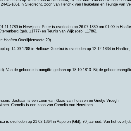
p 24-02-1861 in
Sliedrecht
, zoon van
Hendrik van Heukelum en
Teuntje van Ve
 01-11-1789 in
Herwijnen
. Peter is overleden op 26-07-1830 om 01:00 in
Haaft
Sterrenberg (geb. ±1777) en
Teunis van Wijk (geb. ±1786).
 Haaften Overlijdensacte 29).
doopt op 14-09-1788 in
Hellouw
. Geertrui is overleden op 12-12-1834 in
Haaften
,
ld)
. Van de geboorte is aangifte gedaan op 18-10-1813. Bij de geboorteaangi
rssen
. Bastiaan is een zoon van
Klaas van Horssen en
Grietje Vroegh.
ijnen
. Cornelis is een zoon van
Cornelia van Herwijnen.
ica is overleden op 21-02-1864 in
Asperen (Gld)
, 70 jaar oud. Van het overlij