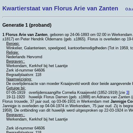
Kwartierstaat van Florus Arie van Zanten
O.b.
Generatie 1 (proband)
1 Florus Arie van Zanten
, geboren op 24-06-1893 om 02:00 in
Werkendam
±1817) en
Peter Hendrik Oldemans (geb. ±1865). Florus is overleden op 19
Beroep:
Winkelier, Galanterieen, speelgoed, kantoorbenodigdheden (Tot in 1959, 
Religie:
Nederlands Hervomd
Begraven::
Werkendam, Kerkhof bij het Laantje
Zerk id-nummer 64606
Begraafplaatsnr. 118
Naamwijziging:
De overlijdensacte van moeder Kraaijeveld wordt door beide aangevende 
Getuige bij:
07-05-1919
overlijdensaangifte Cornelia Kraaijeveld (1852-1919) [zie
3
]
19-11-1920
huwelijk Florus Damen (geb. ±1888) en Adriana van Zanten (
Florus trouwde, 37 jaar oud, op 03-06-1931 in
Werkendam
met
Jannigje Cor
Jannigje is overleden op 04-04-1974 in
Werkendam
, 75 jaar oud. Zij is begr
1959). De ontbinding van dit huwelijk werd uitgesproken op 22-03-1924 in
W
Begraven::
Werkendam, Kerkhof bij het Laantje
Zerk id-nummer 64606
Begraafplaatsnr. 118