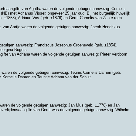
oorteaangifte van Agatha waren de volgende getuigen aanwezig: Cornelis
 (NB)
met
Adrianus Visser
, ongeveer 25 jaar oud. Bij het burgerlijk huwelijk
b. ±1858),
Adriaan Vos (geb. ±1876) en Gerrit Cornelis van Zante (geb.
fte van Aartje waren de volgende getuigen aanwezig: Jacob Hendrikus
e getuigen aanwezig:
Franciscus Josephus Groeneveld (geb. ±1854),
eorgina Bogers.
ngifte van Adriana waren de volgende getuigen aanwezig: Pieter Verdoorn
rus waren de volgende getuigen aanwezig:
Teunis Cornelis Damen (geb.
an
Kornelis Damen en
Teuntje Adriana van der Schuit.
t waren de volgende getuigen aanwezig:
Jan Mus (geb. ±1778) en
Jan
e overlijdensaangifte van Gerrit was de volgende getuige aanwezig:
Wilhelm