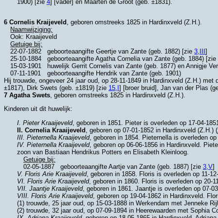
1900) [zie
4
] [vader] en Maarten de Groot (geb. ±1831).
6 Cornelis Kraijeveld
, geboren omstreeks 1825 in
Hardinxveld (Z.H.)
.
Naamwijziging:
Ook: Kraaijeveld
Getuige bij:
22-07-1882
geboorteaangifte Geertje van Zante (geb. 1882) [zie
3,III
]
25-10-1884
geboorteaangifte Agatha Cornelia van Zante (geb. 1884) [zi
15-03-1901
huwelijk Gerrit Cornelis van Zante (geb. 1877) en Annigje Ve
07-11-1901
geboorteaangifte
Hendrik van Zante (geb. 1901)
Hij trouwde, ongeveer 24 jaar oud, op 28-11-1849 in
Hardinxveld (Z.H.)
met d
±1817), Dirk Swets (geb. ±1819) [zie
15,I
] [broer bruid],
Jan van der Plas (g
7 Agatha Swets
, geboren omstreeks 1825 in
Hardinxveld (Z.H.)
.
Kinderen uit dit huwelijk:
I. Pieter Kraaijeveld
, geboren in 1851. Pieter is overleden op 17-04-185
II. Cornelia Kraaijeveld
, geboren op 07-01-1852 in
Hardinxveld (Z.H.)
(
III. Pieternella Kraaijeveld
, geboren in 1854. Pieternella is overleden o
IV. Pieternella Kraaijeveld
, geboren op 06-06-1856 in
Hardinxveld
. Piet
zoon van
Bastiaan Hendrikus Potters en
Elisabeth Kleinloog.
Getuige bij:
02-05-1887
geboorteaangifte Aartje van Zante (geb. 1887) [zie
3,V
]
V. Floris Arie Kraaijeveld
, geboren in 1858. Floris is overleden op 11-1
VI. Floris Arie Kraaijeveld
, geboren in 1860. Floris is overleden op 20-1
VII. Jaantje Kraaijeveld
, geboren in 1861. Jaantje is overleden op 07-0
VIII. Floris Arie Kraaijeveld
, geboren op 19-04-1862 in
Hardinxveld
. Flor
(1) trouwde, 25 jaar oud, op 15-03-1888 in
Werkendam
met
Jenneke Rij
(2) trouwde, 32 jaar oud, op 07-09-1894 in
Heerewaarden
met
Sophia Co
IX. Adriana Kraaijeveld
, geboren op 18-05-1865 in
Hardinxveld
. Adriana