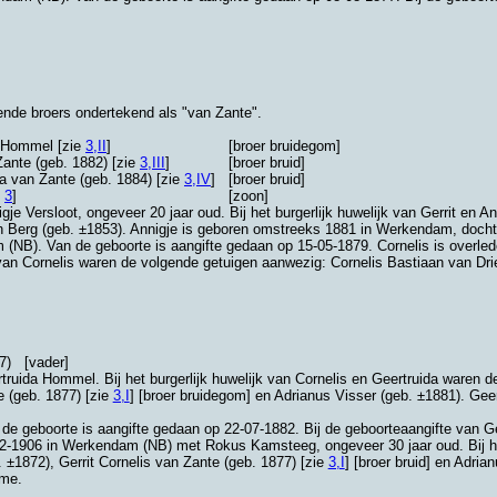
ende broers ondertekend als "van Zante".
a Hommel [zie
3,II
]
[broer bruidegom]
ante (geb. 1882) [zie
3,III
]
[broer bruid]
ia van Zante (geb. 1884) [zie
3,IV
]
[broer bruid]
e
3
]
[zoon]
gje Versloot
, ongeveer 20 jaar oud. Bij het burgerlijk huwelijk van Gerrit en 
n Berg (geb. ±1853). Annigje is geboren omstreeks 1881 in
Werkendam
, doch
 (NB)
. Van de geboorte is aangifte gedaan op 15-05-1879. Cornelis is overl
e van Cornelis waren de volgende getuigen aanwezig:
Cornelis Bastiaan van Dri
7)
[vader]
rtruida Hommel
. Bij het burgerlijk huwelijk van Cornelis en Geertruida ware
e (geb. 1877) [zie
3,I
] [broer bruidegom] en
Adrianus Visser (geb. ±1881). Geer
 de geboorte is aangifte gedaan op 22-07-1882. Bij de geboorteaangifte van G
02-1906 in
Werkendam (NB)
met
Rokus Kamsteeg
, ongeveer 30 jaar oud. Bij 
 ±1872), Gerrit Cornelis van Zante (geb. 1877) [zie
3,I
] [broer bruid] en Adri
ame.