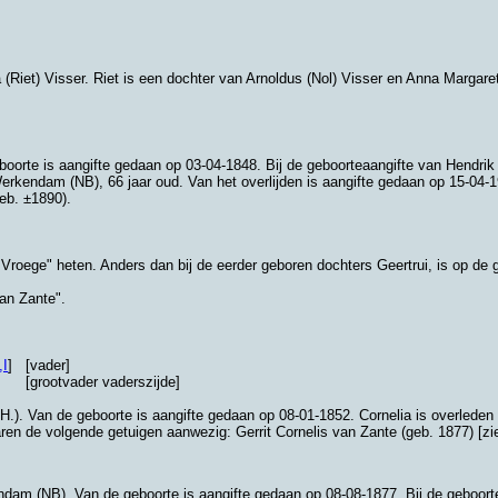
(Riet) Visser
. Riet is een dochter van
Arnoldus (Nol) Visser en
Anna Margaret
boorte is aangifte gedaan op 03-04-1848. Bij de geboorteaangifte van Hendr
erkendam (NB)
, 66 jaar oud. Van het overlijden is aangifte gedaan op 15-04-
geb. ±1890).
 Vroege" heten. Anders dan bij de eerder geboren dochters Geertrui, is op de
van Zante".
,I
]
[vader]
[grootvader vaderszijde]
H.)
. Van de geboorte is aangifte gedaan op 08-01-1852. Cornelia is overlede
aren de volgende getuigen aanwezig: Gerrit Cornelis van Zante (geb. 1877) [z
ndam (NB)
. Van de geboorte is aangifte gedaan op 08-08-1877. Bij de geboor