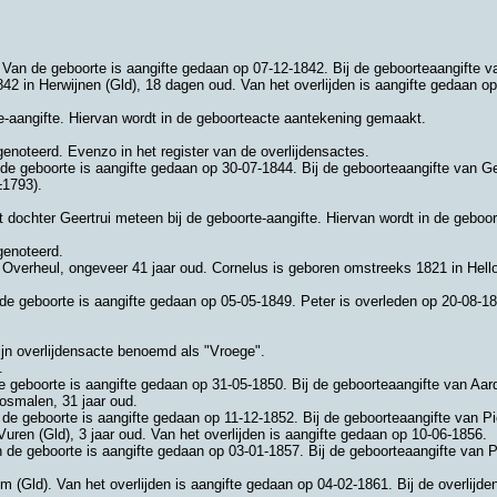
 Van de geboorte is aangifte gedaan op 07-12-1842. Bij de geboorteaangifte 
842 in
Herwijnen (Gld)
, 18 dagen oud. Van het overlijden is aangifte gedaan o
te-aangifte. Hiervan wordt in de geboorteacte aantekening gemaakt.
genoteerd. Evenzo in het register van de overlijdensactes.
 de geboorte is aangifte gedaan op 30-07-1844. Bij de geboorteaangifte van G
±1793).
 dochter Geertrui meteen bij de geboorte-aangifte. Hiervan wordt in de gebo
genoteerd.
 Overheul
, ongeveer 41 jaar oud. Cornelus is geboren omstreeks 1821 in
Hell
 de geboorte is aangifte gedaan op 05-05-1849. Peter is overleden op 20-08-1
ijn overlijdensacte benoemd als "Vroege".
.
e geboorte is aangifte gedaan op 31-05-1850. Bij de geboorteaangifte van Aa
osmalen
, 31 jaar oud.
 de geboorte is aangifte gedaan op 11-12-1852. Bij de geboorteaangifte van 
Vuren (Gld)
, 3 jaar oud. Van het overlijden is aangifte gedaan op 10-06-1856.
n de geboorte is aangifte gedaan op 03-01-1857. Bij de geboorteaangifte van 
m (Gld)
. Van het overlijden is aangifte gedaan op 04-02-1861. Bij de overlij