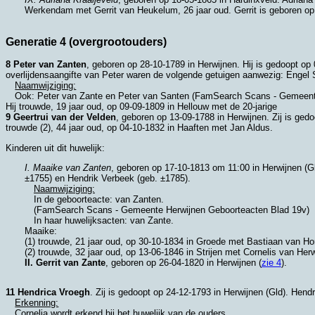
Werkendam
met
Gerrit van Heukelum
, 26 jaar oud. Gerrit is geboren o
Generatie 4 (overgrootouders)
8 Peter van Zanten
, geboren op 28-10-1789 in
Herwijnen
. Hij is gedoopt op
overlijdensaangifte van Peter waren de volgende getuigen aanwezig:
Engel 
Naamwijziging:
Ook: Peter van Zante en Peter van Santen (FamSearch Scans - Gemeente
Hij trouwde, 19 jaar oud, op 09-09-1809 in
Hellouw
met de 20-jarige
9 Geertrui van der Velden
, geboren op 13-09-1788 in
Herwijnen
. Zij is ge
trouwde (2), 44 jaar oud, op 04-10-1832 in
Haaften
met
Jan Aldus.
Kinderen uit dit huwelijk:
I. Maaike van Zanten
, geboren op 17-10-1813 om 11:00 in
Herwijnen (G
±1755) en
Hendrik Verbeek (geb. ±1785).
Naamwijziging:
In de geboorteacte: van Zanten.
(FamSearch Scans - Gemeente Herwijnen Geboorteacten Blad 19v)
In haar huwelijksacten: van Zante.
Maaike:
(1) trouwde, 21 jaar oud, op 30-10-1834 in
Groede
met
Bastiaan van Ho
(2) trouwde, 32 jaar oud, op 13-06-1846 in
Strijen
met
Cornelis van Herw
II. Gerrit van Zante
, geboren op 26-04-1820 in
Herwijnen
(
zie 4
).
11 Hendrica Vroegh
. Zij is gedoopt op 24-12-1793 in
Herwijnen (Gld)
. Hendr
Erkenning:
Cornelia wordt erkend bij het huwelijk van de ouders.