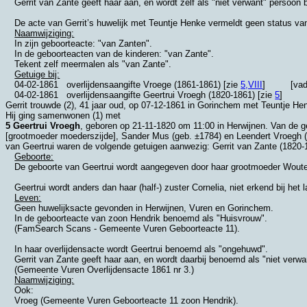
Gerrit van Zante geeft haar aan, en wordt zelf als "niet verwant" persoon
De acte van Gerrit’s huwelijk met Teuntje Henke vermeldt geen status van
Naamwijziging:
In zijn geboorteacte: "van Zanten".
In de geboorteacten van de kinderen: "van Zante".
Tekent zelf meermalen als "van Zante".
Getuige bij:
04-02-1861
overlijdensaangifte Vroege (1861-1861) [zie
5,VIII
]
[vad
04-02-1861
overlijdensaangifte Geertrui Vroegh (1820-1861) [zie
5
]
Gerrit trouwde (2), 41 jaar oud, op 07-12-1861 in
Gorinchem
met
Teuntje Hen
Hij ging samenwonen (1) met
5 Geertrui Vroegh
, geboren op 21-11-1820 om 11:00 in
Herwijnen
. Van de g
[grootmoeder moederszijde],
Sander Mus (geb. ±1784) en
Leendert Vroegh (
van Geertrui waren de volgende getuigen aanwezig: Gerrit van Zante (1820-
Geboorte:
De geboorte van Geertrui wordt aangegeven door haar grootmoeder Wouter
Geertrui wordt anders dan haar (half-) zuster Cornelia, niet erkend bij het
Leven:
Geen huwelijksacte gevonden in Herwijnen, Vuren en Gorinchem.
In de geboorteacte van zoon Hendrik benoemd als "Huisvrouw".
(FamSearch Scans - Gemeente Vuren Geboorteacte 11).
In haar overlijdensacte wordt Geertrui benoemd als "ongehuwd".
Gerrit van Zante geeft haar aan, en wordt daarbij benoemd als "niet verwa
(Gemeente Vuren Overlijdensacte 1861 nr 3.)
Naamwijziging:
Ook:
Vroeg (Gemeente Vuren Geboorteacte 11 zoon Hendrik).