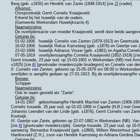
Berg (geb. ±1835) en Hendrik van Zante (1848-1914) [zie
2
] [vader].
Afkomst:
Oorspronkelijk Gerrit Cornelis Kraaijeveld.
Erkend bij het huwelijk van de ouders.
(Gemeente Werkendam Huwelijksacte 4)
Naamwijziging:
De overlijdensacte van moeder Kraaijeveld, wordt door beide aangev
Getuige bij:
01-02-1906
huwelijk Cornelis van Zanten (1879-1913) en Geertruid
16-02-1906
huwelijk Rokus Kamsteeg (geb. ±1876) en Geertje van Z
23-02-1906
huwelijk Adrianus Visser (geb. ±1881) en Agatha Cornel
07-05-1919
overlijdensaangifte Cornelia Kraaijeveld (1852-1919) [zi
Gerrit trouwde, 23 jaar oud, op 15-03-1901 in
Werkendam (NB)
met
Anni
±1825) [zie
6
] [grootvader moederszijde bruidegom] en
Cornelis van de
II. Cornelis van Zanten
, geboren op 15-05-1879 om 08:00 in
Werkendam
overlijden is aangifte gedaan op 27-01-1913. Bij de overlijdensaangift
Beroep:
Schipper
Naamwijziging:
Ook te naam gesteld als "Zante".
Getuige bij:
14-01-1907
geboorteaangifte Hendrik Machiel van Zanten (1906-190
Cornelis trouwde, 26 jaar oud, op 01-02-1906 in
Capelle (N.B.)
met
Gee
Johannis Leendert van der Linde (geb. ±1876), Gerrit Cornelis van Zant
Kootwijk.
III. Geertje van Zante
, geboren op 22-07-1882 in
Werkendam (NB)
. Van
[zie
6
] [grootvader moederszijde]. Geertje trouwde, 23 jaar oud, op 16-
aanwezig:
Bernardus Kraaijeveld (geb. ±1869),
Willem Westerhout (geb.
Hardinxveld (Z.H.)
, zoon van
Hendrik Kamsteeg en
Adriana Gerdina D
Getuige bij: