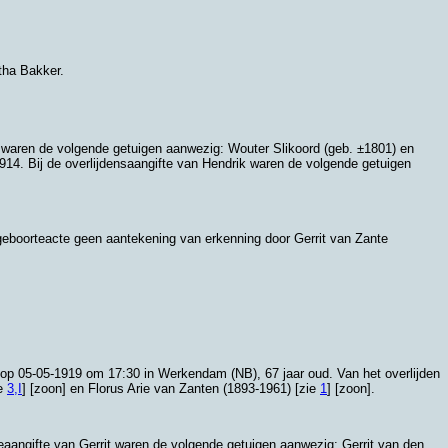
ha Bakker.
ik waren de volgende getuigen aanwezig:
Wouter Slikoord (geb. ±1801) en
1914. Bij de overlijdensaangifte van Hendrik waren de volgende getuigen
 geboorteacte geen aantekening van erkenning door Gerrit van Zante
n op 05-05-1919 om 17:30 in
Werkendam (NB)
, 67 jaar oud. Van het overlijden
ie
3,I
] [zoon] en Florus Arie van Zanten (1893-1961) [zie
1
] [zoon].
teaangifte van Gerrit waren de volgende getuigen aanwezig:
Gerrit van den