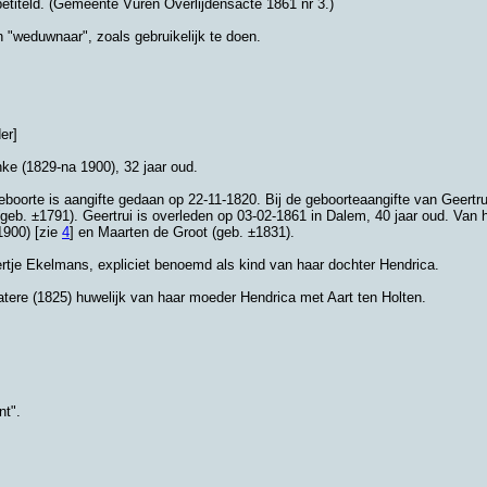
 betiteld. (Gemeente Vuren Overlijdensacte 1861 nr 3.)
 "weduwnaar", zoals gebruikelijk te doen.
er]
ke (1829-na 1900), 32 jaar oud.
eboorte is aangifte gedaan op 22-11-1820. Bij de geboorteaangifte van Geer
geb. ±1791). Geertrui is overleden op 03-02-1861 in
Dalem
, 40 jaar oud. Van 
1900) [zie
4
] en
Maarten de Groot (geb. ±1831).
tje Ekelmans, expliciet benoemd als kind van haar dochter Hendrica.
 latere (1825) huwelijk van haar moeder Hendrica met Aart ten Holten.
nt".