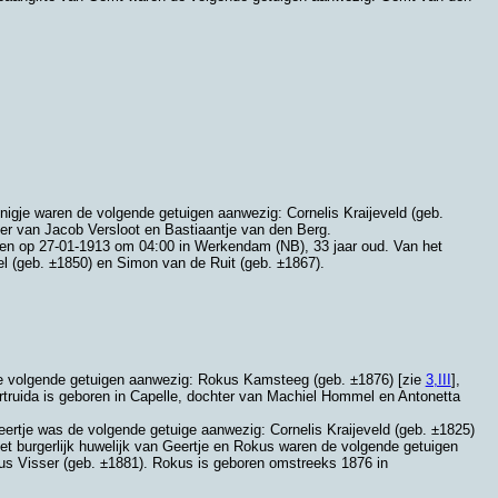
Annigje waren de volgende getuigen aanwezig: Cornelis Kraijeveld (geb.
ter van
Jacob Versloot en
Bastiaantje van den Berg.
eden op 27-01-1913 om 04:00 in
Werkendam (NB)
, 33 jaar oud. Van het
el (geb. ±1850) en
Simon van de Ruit (geb. ±1867).
n de volgende getuigen aanwezig: Rokus Kamsteeg (geb. ±1876) [zie
3,III
],
truida is geboren in
Capelle
, dochter van
Machiel Hommel en
Antonetta
eertje was de volgende getuige aanwezig: Cornelis Kraijeveld (geb. ±1825)
het burgerlijk huwelijk van Geertje en Rokus waren de volgende getuigen
anus Visser (geb. ±1881). Rokus is geboren omstreeks 1876 in