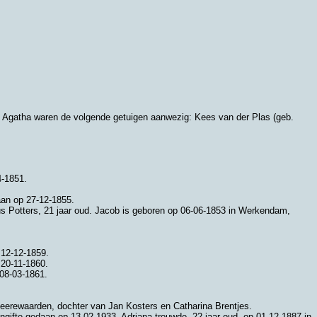
 en Agatha waren de volgende getuigen aanwezig:
Kees van der Plas (geb.
4-1851.
daan op 27-12-1855.
s Potters
, 21 jaar oud. Jacob is geboren op 06-06-1853 in
Werkendam
,
p 12-12-1859.
 20-11-1860.
 08-03-1861.
eerewaarden
, dochter van
Jan Kosters en
Catharina Brentjes.
aangifte gedaan op 13-02-1933. Adriana trouwde, 22 jaar oud, op 01-12-1887 in