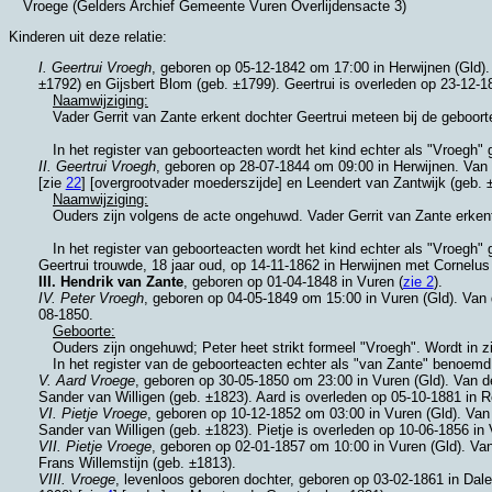
Vroege (Gelders Archief Gemeente Vuren Overlijdensacte 3)
Kinderen uit deze relatie:
I. Geertrui Vroegh
, geboren op 05-12-1842 om 17:00 in
Herwijnen (Gld)
.
±1792) en
Gijsbert Blom (geb. ±1799). Geertrui is overleden op 23-12-1
Naamwijziging:
Vader Gerrit van Zante erkent dochter Geertrui meteen bij de geboor
In het register van geboorteacten wordt het kind echter als "Vroegh" 
II. Geertrui Vroegh
, geboren op 28-07-1844 om 09:00 in
Herwijnen
. Van
[zie
22
] [overgrootvader moederszijde] en
Leendert van Zantwijk (geb. 
Naamwijziging:
Ouders zijn volgens de acte ongehuwd. Vader Gerrit van Zante erkent
In het register van geboorteacten wordt het kind echter als "Vroegh" 
Geertrui trouwde, 18 jaar oud, op 14-11-1862 in
Herwijnen
met
Cornelus
III. Hendrik van Zante
, geboren op 01-04-1848 in
Vuren
(
zie 2
).
IV. Peter Vroegh
, geboren op 04-05-1849 om 15:00 in
Vuren (Gld)
. Van
08-1850.
Geboorte:
Ouders zijn ongehuwd; Peter heet strikt formeel "Vroegh". Wordt in z
In het register van de geboorteacten echter als "van Zante" benoemd
V. Aard Vroege
, geboren op 30-05-1850 om 23:00 in
Vuren (Gld)
. Van d
Sander van Willigen (geb. ±1823). Aard is overleden op 05-10-1881 in
R
VI. Pietje Vroege
, geboren op 10-12-1852 om 03:00 in
Vuren (Gld)
. Van
Sander van Willigen (geb. ±1823). Pietje is overleden op 10-06-1856 in
VII. Pietje Vroege
, geboren op 02-01-1857 om 10:00 in
Vuren (Gld)
. Va
Frans Willemstijn (geb. ±1813).
VIII. Vroege
, levenloos geboren dochter, geboren op 03-02-1861 in
Dale