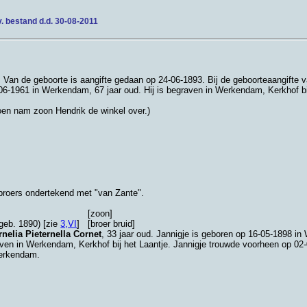
v. bestand d.d. 30-08-2011
. Van de geboorte is aangifte gedaan op 24-06-1893. Bij de geboorteaangifte
-06-1961 in
Werkendam
, 67 jaar oud. Hij is begraven in
Werkendam, Kerkhof bij
toen nam zoon Hendrik de winkel over.)
broers ondertekend met "van Zante".
[zoon]
geb. 1890) [zie
3,VI
]
[broer bruid]
nelia Pieternella Cornet
, 33 jaar oud. Jannigje is geboren op 16-05-1898 in
aven in
Werkendam, Kerkhof bij het Laantje
. Jannigje trouwde voorheen op 02
erkendam
.