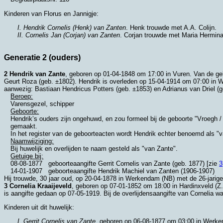
Kinderen van Florus en Jannigje:
I. Hendrik Cornelis (Henk) van Zanten
. Henk trouwde met
A.A. Colijn
.
II. Cornelis Jan (Corjan) van Zanten
. Corjan trouwde met
Maria Hermina 
Generatie 2 (ouders)
2 Hendrik van Zante
, geboren op 01-04-1848 om 17:00 in
Vuren
. Van de ge
Geurt Roza (geb. ±1802). Hendrik is overleden op 15-04-1914 om 07:00 in
W
aanwezig:
Bastiaan Hendricus Potters (geb. ±1853) en
Adrianus van Driel (
Beroep:
Varensgezel, schipper
Geboorte:
Hendrik’s ouders zijn ongehuwd, en zou formeel bij de geboorte "Vroegh /
gemaakt.
In het register van de geboorteacten wordt Hendrik echter benoemd als "
Naamwijziging:
Bij huwelijk en overlijden te naam gesteld als "van Zante".
Getuige bij:
08-08-1877
geboorteaangifte Gerrit Cornelis van Zante (geb. 1877) [zie
3
14-01-1907
geboorteaangifte
Hendrik Machiel van Zanten (1906-1907)
Hij trouwde, 30 jaar oud, op 20-04-1878 in
Werkendam (NB)
met de 26-jarige
3 Cornelia Kraaijeveld
, geboren op 07-01-1852 om 18:00 in
Hardinxveld (Z.
is aangifte gedaan op 07-05-1919. Bij de overlijdensaangifte van Cornelia w
Kinderen uit dit huwelijk:
I. Gerrit Cornelis van Zante
, geboren op 06-08-1877 om 03:00 in
Werke