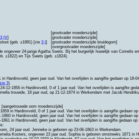
[grootvader moederszijde]
e
3,IV
]
[grootvader moederszijde]
rsloot (geb. ±1881) [zie
3,I
]
[grootvader moederszijde bruidegom]
[overgrootvader moederszijde]
e ongeveer 24-jarige Agatha Swets. Bij het burgerlijk huwelijk van Cornelis
eb. ±1822) en
Tijs Swets (geb. ±1824).
1 in
Hardinxveld
, geen jaar oud. Van het overlijden is aangifte gedaan op 18-0
zie 3
).
p 24-12-1855 in
Hardinxveld
, 0 of 1 jaar oud. Van het overlijden is aangifte ge
ernella trouwde, 18 jaar oud, op 21-12-1874 in
Werkendam
met
Jacob Hendriku
[aangetrouwde oom moederszijde]
2-1859 in
Hardinxveld
, 0 of 1 jaar oud. Van het overlijden is aangifte gedaan o
1-1860 in
Hardinxveld
, geen jaar oud. Van het overlijden is aangifte gedaan op
3-1861 in
Hardinxveld
, geen jaar oud. Van het overlijden is aangifte gedaan op
is:
kers
, 24 jaar oud. Jenneke is geboren op 23-06-1863 in
Werkendam
.
rnelia Kosters
, ongeveer 23 jaar oud. Sophia is geboren omstreeks 1871 in
H
 is overleden op 10-02-1933 in
Sliedrecht
, 67 jaar oud. Van het overlijden is 