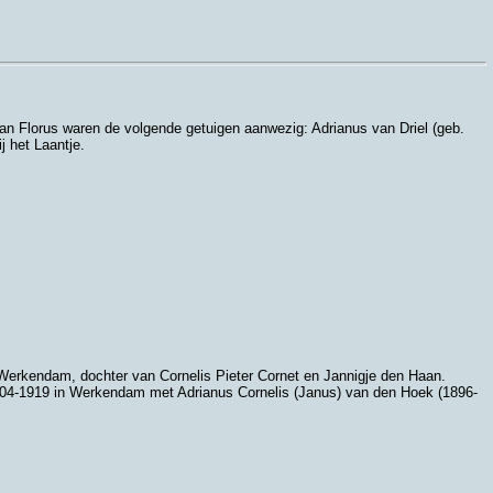
 van Florus waren de volgende getuigen aanwezig:
Adrianus van Driel (geb.
 het Laantje
.
Werkendam
, dochter van
Cornelis Pieter Cornet en
Jannigje den Haan.
-04-1919 in
Werkendam
met
Adrianus Cornelis (Janus) van den Hoek (1896-