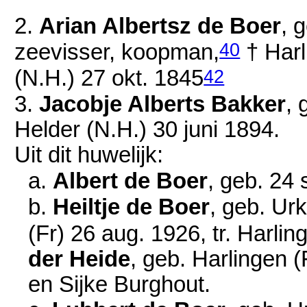
2.
Arian Albertsz de Boer
, 
40
zeevisser, koopman,
† Harl
42
(N.H.)
27 okt. 1845
3.
Jacobje Alberts Bakker
, 
Helder (N.H.)
30 juni 1894
.
Uit dit huwelijk:
a.
Albert de Boer
, geb.
24 
b.
Heiltje de Boer
, geb. Ur
(Fr)
26 aug. 1926
, tr. Harli
der Heide
, geb. Harlingen (
en
Sijke Burghout.