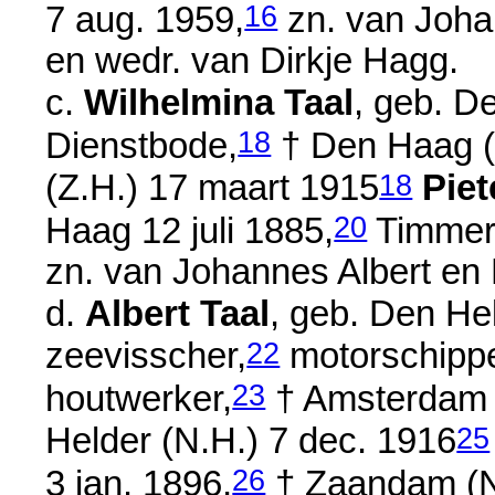
16
7 aug. 1959
,
zn. van
Joha
en wedr. van
Dirkje Hagg.
c.
Wilhelmina Taal
, geb. D
18
Dienstbode,
† Den Haag (
18
(Z.H.)
17 maart 1915
Piet
20
Haag
12 juli 1885
,
Timmer
zn. van
Johannes Albert en
d.
Albert Taal
, geb. Den He
22
zeevisscher,
motorschippe
23
houtwerker,
† Amsterdam 
25
Helder (N.H.)
7 dec. 1916
26
3 jan. 1896
,
† Zaandam (