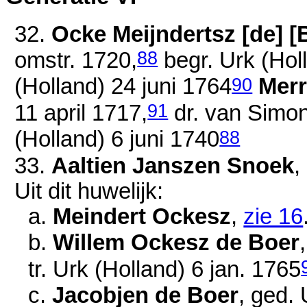
32.
Ocke Meijndertsz [de] [
88
omstr. 1720
,
begr. Urk (Hol
90
(Holland) 24 juni 1764
Merr
91
11 april 1717
,
dr. van
Simon
88
(Holland)
6 juni 1740
33.
Aaltien Janszen Snoek
,
Uit dit huwelijk:
a.
Meindert Ockesz
,
zie 16
b.
Willem Ockesz de Boer
tr. Urk (Holland)
6 jan. 1765
c.
Jacobjen de Boer
, ged.