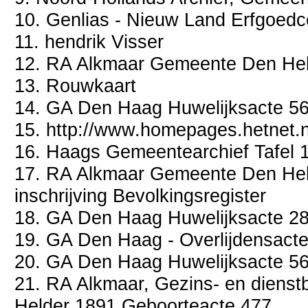
10. Genlias - Nieuw Land Erfgoedc
11. hendrik Visser
12. RA Alkmaar Gemeente Den Hel
13. Rouwkaart
14. GA Den Haag Huwelijksacte 5
15. http://www.homepages.hetnet.n
16. Haags Gemeentearchief Tafel 
17. RA Alkmaar Gemeente Den Held
inschrijving Bevolkingsregister
18. GA Den Haag Huwelijksacte 2
19. GA Den Haag - Overlijdensac
20. GA Den Haag Huwelijksacte 5
21. RA Alkmaar, Gezins- en diens
Helder 1891 Geboorteacte 477