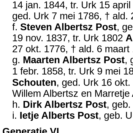
14 jan. 1844
, tr. Urk
15 apri
ged. Urk
7 mei 1786
, † ald.
f.
Steven Albertsz Post
, g
19 nov. 1837
, tr. Urk
1802
A
27 okt. 1776
, † ald.
6 maart
g.
Maarten Albertsz Post
,
1 febr. 1858
, tr. Urk
9 mei 1
Schouten
, ged. Urk
16 okt.
Willem Albertsz en
Marretje 
h.
Dirk Albertsz Post
, geb
i.
Ietje Alberts Post
, geb. 
Generatie VI