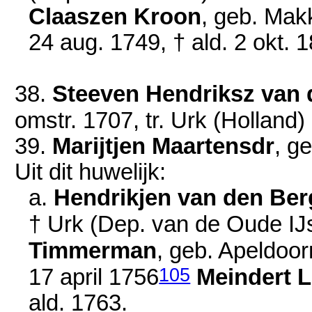
Claaszen Kroon
, geb. Ma
24 aug. 1749
, † ald.
2 okt. 
38.
Steeven Hendriksz van 
omstr. 1707
, tr. Urk (Holland)
39.
Marijtjen Maartensdr
, g
Uit dit huwelijk:
a.
Hendrikjen van den Ber
† Urk (Dep. van de Oude IJ
Timmerman
, geb. Apeldoo
105
17 april 1756
Meindert 
ald.
1763
.