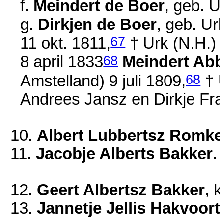
f.
Meindert de Boer
, geb. 
g.
Dirkjen de Boer
, geb. U
67
11 okt. 1811
,
† Urk (N.H.
68
8 april 1833
Meindert Abb
68
Amstelland)
9 juli 1809
,
† 
Andrees Jansz en
Dirkje Fr
10.
Albert Lubbertsz Romk
11.
Jacobje Alberts Bakker
.
12.
Geert Albertsz Bakker
, 
13.
Jannetje Jellis Hakvoor