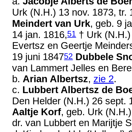
a.
Jacobje Alberts de Boe
Urk (N.H.)
13 nov. 1873
, tr
Meindert van Urk
, geb.
9 j
51
14 jan. 1816
,
† Urk (N.H.
Evertsz en
Geertje Meinder
52
19 juni 1847
Dubbele Sn
van
Lammert Jelles en
Bere
b.
Arian Albertsz
,
zie 2
.
c.
Lubbert Albertsz de Bo
Den Helder (N.H.)
26 sept.
Aaltje Korf
, geb. Urk (N.H.
dr. van
Lubbert en
Marijtje 