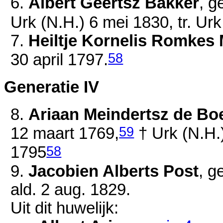
6.
Albert Geertsz Bakker
, g
Urk (N.H.)
6 mei 1830
, tr. Ur
7.
Heiltje Kornelis Romkes
58
30 april 1797
.
Generatie IV
8.
Ariaan Meindertsz de Bo
59
12 maart 1769
,
† Urk (N.H.
58
1795
9.
Jacobien Alberts Post
, g
ald.
2 aug. 1829
.
Uit dit huwelijk: