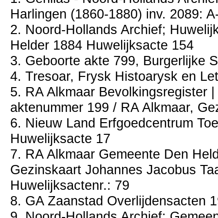
Harlingen (1860-1880) inv. 2089: A
2. Noord-Hollands Archief; Huweli
Helder 1884 Huwelijksacte 154
3. Geboorte akte 799, Burgerlijke
4. Tresoar, Frysk Histoarysk en Le
5. RA Alkmaar Bevolkingsregister | 
aktenummer 199 / RA Alkmaar, Gez
6. Nieuw Land Erfgoedcentrum Toeg
Huwelijksacte 17
7. RA Alkmaar Gemeente Den Held
Gezinskaart Johannes Jacobus Taal
Huwelijksactenr.: 79
8. GA Zaanstad Overlijdensacten 1
9. Noord-Hollands Archief; Gemeen