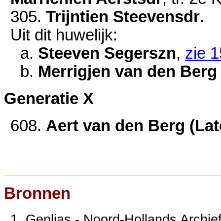
305.
Trijntien Steevensdr
.
Uit dit huwelijk:
a.
Steeven Segerszn
,
zie 
b.
Merrigjen van den Berg 
Generatie X
608.
Aert van den Berg (Lat
Bronnen
1. Genlias - Noord-Hollands Archief;