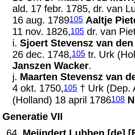
ald.
17 febr. 1785
, dr. van
L
105
16 aug. 1789
Aaltje Piet
105
11 nov. 1826
,
dr. van
Pie
i.
Sjoert Stevensz van den
105
26 dec. 1748
,
tr. Urk (Ho
Janszen Wacker
.
j.
Maarten Stevensz van d
105
4 okt. 1750
,
† Urk (Dep. 
108
(Holland)
18 april 1786
N
Generatie VII
64.
Meijndert Lubben [de] [