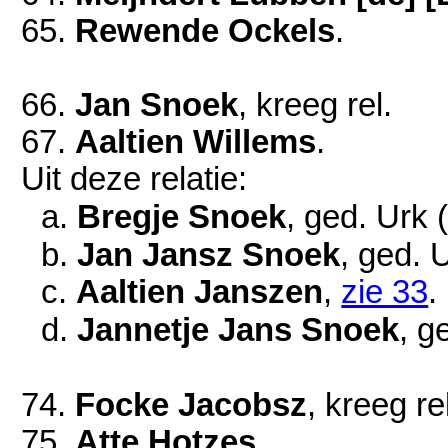
65.
Rewende Ockels
.
66.
Jan Snoek
, kreeg rel.
67.
Aaltien Willems
.
Uit deze relatie:
a.
Bregje Snoek
, ged. Urk 
b.
Jan Jansz Snoek
, ged. 
c.
Aaltien Janszen
,
zie 33
.
d.
Jannetje Jans Snoek
, g
74.
Focke Jacobsz
, kreeg re
75.
Atte Hotzes
.