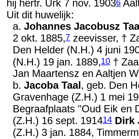
6
hij hertr. Urk
7 nov. 1903
Aal
Uit dit huwelijk:
a.
Johannes Jacobusz Taa
7
2 okt. 1885
,
zeevisser, † 
Den Helder (N.H.)
4 juni 19
10
(N.H.)
19 jan. 1889
,
† Zaa
Jan Maartensz en
Aaltjen W
b.
Jacoba Taal
, geb. Den H
Gravenhage (Z.H.)
1 mei 1
Begraafplaats "Oud Eik en
14
(Z.H.)
16 sept. 1914
Dirk
(Z.H.)
3 jan. 1884
, Timmerm