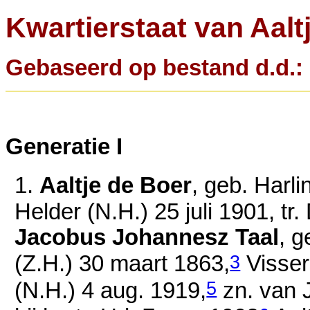
Kwartierstaat van Aalt
Gebaseerd op bestand d.d.: 
Generatie I
1.
Aaltje de Boer
, geb. Harl
Helder (N.H.)
25 juli 1901
, tr
Jacobus Johannesz Taal
, 
3
(Z.H.)
30 maart 1863
,
Visser
5
(N.H.)
4 aug. 1919
,
zn. van