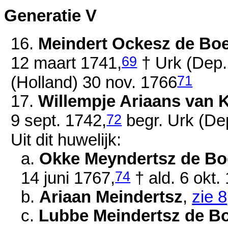
Generatie V
16.
Meindert Ockesz de Bo
69
12 maart 1741
,
† Urk (Dep.
71
(Holland)
30 nov. 1766
17.
Willempje Ariaans van
72
9 sept. 1742
,
begr. Urk (De
Uit dit huwelijk:
a.
Okke Meyndertsz de Bo
74
14 juni 1767
,
† ald.
6 okt.
b.
Ariaan Meindertsz
,
zie 8
c.
Lubbe Meindertsz de B