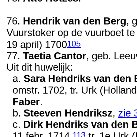
76.
Hendrik van den Berg
, 
Vuurstoker op de vuurboet te
105
19 april) 1700
77.
Taetia Cantor
, geb. Lee
Uit dit huwelijk:
a.
Sara Hendriks van den 
omstr. 1702
, tr. Urk (Hollan
Faber
.
b.
Steeven Hendriksz
,
zie 
c.
Dirk Hendriks van den 
113
11 febr. 1714
,
tr. 1e Urk 