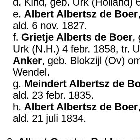
d. Kind, geb. Urk (Holland)
e.
Albert Albertsz de Boer
ald.
6 nov. 1827
.
f.
Grietje Alberts de Boer
,
Urk (N.H.)
4 febr. 1858
, tr.
Anker
, geb. Blokzijl (Ov)
om
Wendel.
g.
Meindert Albertsz de B
ald.
23 febr. 1835
.
h.
Albert Albertsz de Boer
ald.
21 juli 1834
.