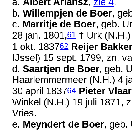
a.
Albert Ariansz
,
zie 4
.
b.
Willempjen de Boer
, ge
c.
Marritje de Boer
, geb. U
61
28 jan. 1801
,
† Urk (N.H.
62
1 okt. 1837
Reijer Bakke
IJssel)
15 sept. 1799
, zn. v
d.
Saartjen de Boer
, geb. 
Haarlemmermeer (N.H.)
4 j
64
30 april 1837
Pieter Vlaar
Winkel (N.H.)
19 juli 1871
, 
Vries.
e.
Meyndert de Boer
, geb.