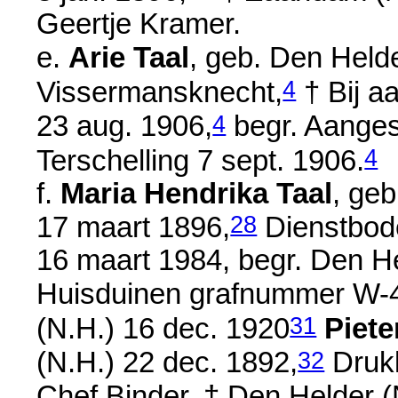
Geertje Kramer.
e.
Arie Taal
, geb. Den Held
4
Vissermansknecht,
† Bij a
4
23 aug. 1906
,
begr. Aanges
4
Terschelling
7 sept. 1906
.
f.
Maria Hendrika Taal
, geb
28
17 maart 1896
,
Dienstbod
16 maart 1984
, begr. Den H
Huisduinen grafnummer W
31
(N.H.)
16 dec. 1920
Piete
32
(N.H.)
22 dec. 1892
,
Drukk
Chef Binder, † Den Helder 