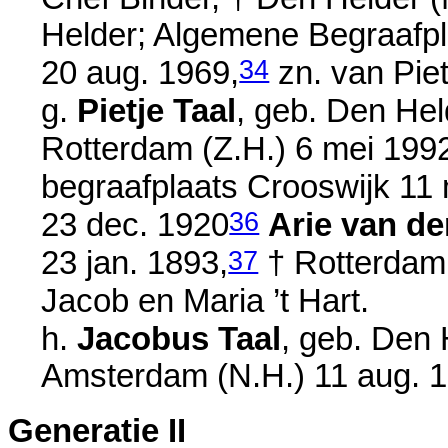
Helder; Algemene Begraafp
34
20 aug. 1969
,
zn. van
Pie
g.
Pietje Taal
, geb. Den Hel
Rotterdam (Z.H.)
6 mei 199
begraafplaats Crooswijk
11 
36
23 dec. 1920
Arie van de
37
23 jan. 1893
,
† Rotterdam
Jacob en
Maria ’t Hart.
h.
Jacobus Taal
, geb. Den 
Amsterdam (N.H.)
11 aug. 
Generatie II