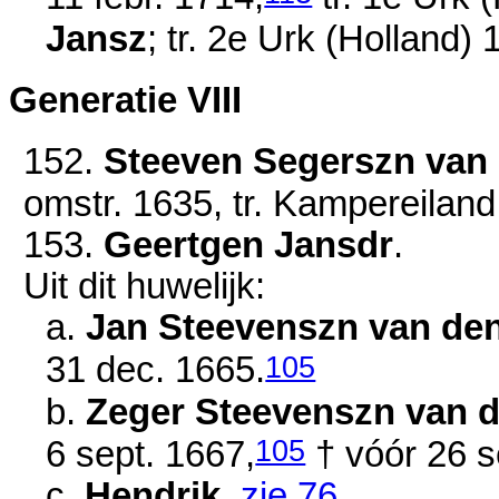
Jansz
; tr. 2e Urk (Holland)
Generatie VIII
152.
Steeven Segerszn van 
omstr. 1635
, tr. Kampereilan
153.
Geertgen Jansdr
.
Uit dit huwelijk:
a.
Jan Steevenszn van den
105
31 dec. 1665
.
b.
Zeger Steevenszn van d
105
6 sept. 1667
,
†
vóór 26 s
c.
Hendrik
,
zie 76
.