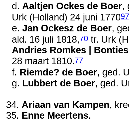
d.
Aaltjen Ockes de Boer
,
9
Urk (Holland) 24 juni 1770
e.
Jan Ockesz de Boer
, ge
70
ald.
16 juli 1818
,
tr. Urk (
Andries Romkes | Bonties
77
28 maart 1810
.
f.
Riemde? de Boer
, ged. 
g.
Lubbert de Boer
, ged. U
34.
Ariaan van Kampen
, kre
35.
Enne Meertens
.