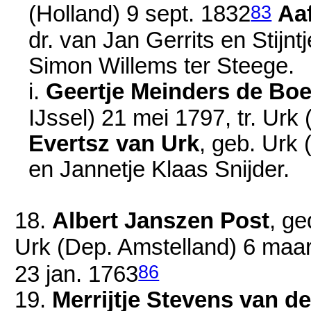
83
(Holland)
9 sept. 1832
Aa
dr. van
Jan Gerrits en
Stijn
Simon Willems ter Steege.
i.
Geertje Meinders de Boe
IJssel)
21 mei 1797
, tr. Urk
Evertsz van Urk
, geb. Urk 
en
Jannetje Klaas Snijder.
18.
Albert Janszen Post
, ge
Urk (Dep. Amstelland)
6 maar
86
23 jan. 1763
19.
Merrijtje Stevens van d