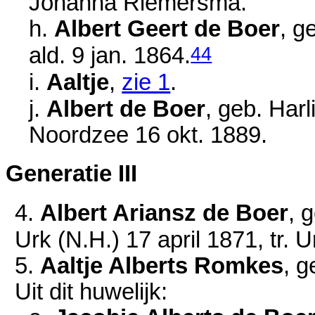
Johanna Riemersma.
h.
Albert Geert de Boer
, g
44
ald.
9 jan. 1864
.
i.
Aaltje
,
zie 1
.
j.
Albert de Boer
, geb. Har
Noordzee
16 okt. 1889
.
Generatie III
4.
Albert Ariansz de Boer
, 
Urk (N.H.)
17 april 1871
, tr. 
5.
Aaltje Alberts Romkes
, g
Uit dit huwelijk: