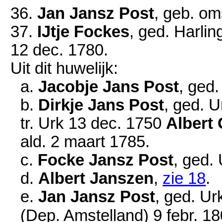
36.
Jan Jansz Post
, geb.
oms
37.
IJtje Fockes
, ged. Harli
12 dec. 1780
.
Uit dit huwelijk:
a.
Jacobje Jans Post
, ged
b.
Dirkje Jans Post
, ged. 
tr. Urk
13 dec. 1750
Albert 
ald.
2 maart 1785
.
c.
Focke Jansz Post
, ged.
d.
Albert Janszen
,
zie 18
.
e.
Jan Jansz Post
, ged. Ur
(Dep. Amstelland)
9 febr. 1