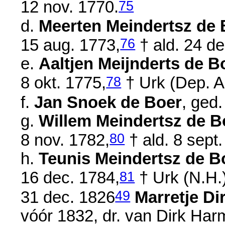
75
12 nov. 1770
.
d.
Meerten Meindertsz de 
76
15 aug. 1773
,
† ald.
24 de
e.
Aaltjen Meijnderts de B
78
8 okt. 1775
,
† Urk (Dep. A
f.
Jan Snoek de Boer
, ged
g.
Willem Meindertsz de B
80
8 nov. 1782
,
† ald.
8 sept
h.
Teunis Meindertsz de B
81
16 dec. 1784
,
† Urk (N.H.
49
31 dec. 1826
Marretje Di
vóór 1832
, dr. van
Dirk Har