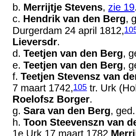
b.
Merrijtje Stevens
,
zie 19
c.
Hendrik van den Berg
, 
10
Durgerdam
24 april 1812
,
Lieversdr
.
d.
Teetjen van den Berg
, 
e.
Teetjen van den Berg
, 
f.
Teetjen Stevensz van d
105
7 maart 1742
,
tr. Urk (Ho
Roelofsz Borger
.
g.
Sara van den Berg
, ged
h.
Toon Steevenszn van d
1e Urk
17 maart 1782
Merri