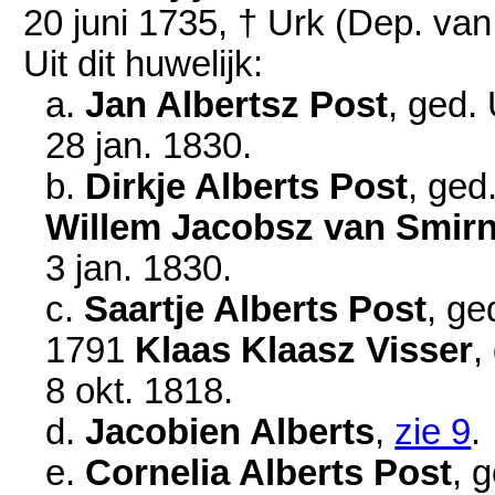
20 juni 1735
, † Urk (Dep. va
Uit dit huwelijk:
a.
Jan Albertsz Post
, ged.
28 jan. 1830
.
b.
Dirkje Alberts Post
, ged
Willem Jacobsz van Smir
3 jan. 1830
.
c.
Saartje Alberts Post
, ge
1791
Klaas Klaasz Visser
,
8 okt. 1818
.
d.
Jacobien Alberts
,
zie 9
.
e.
Cornelia Alberts Post
, 