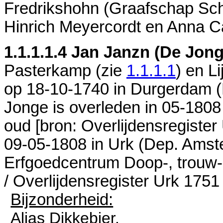
Fredrikshohn (Graafschap Sc
Hinrich Meyercordt en
Anna C
1.1.1.1.4
Jan Janzn (De Jong
Pasterkamp (zie
1.1.1.1
) en
Li
op 18-10-1740 in
Durgerdam (
Jonge is overleden in 05-1808
oud [
bron: Overlijdensregister
09-05-1808 in
Urk (Dep. Amste
Erfgoedcentrum Doop-, trouw-
/ Overlijdensregister Urk 1751
Bijzonderheid:
Alias Dikkebier.