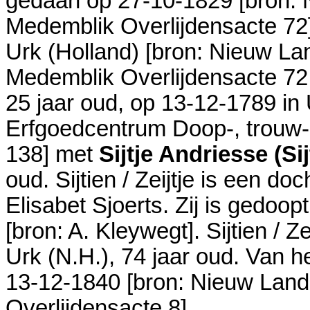
gedaan op 27-10-1829 [
bron:
Medemblik Overlijdensacte 72
Urk (Holland)
[
bron: Nieuw L
Medemblik Overlijdensacte 72
25 jaar oud, op 13-12-1789 in
Erfgoedcentrum Doop-, trouw-
138
] met
Sijtje Andriesse (Si
oud. Sijtien / Zeijtje is een do
Elisabet Sjoerts. Zij is gedoo
[
bron: A. Kleywegt
]. Sijtien / 
Urk (N.H.)
, 74 jaar oud. Van h
13-12-1840 [
bron: Nieuw Lan
Overlijdensacte 8
].