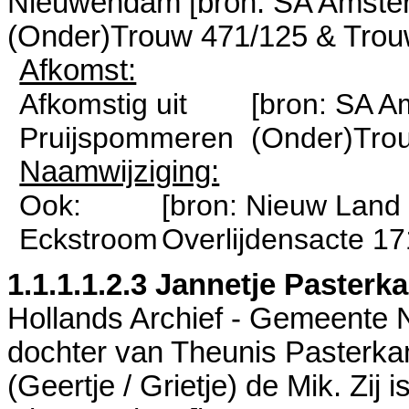
Nieuwendam
[
bron: SA Amst
(Onder)Trouw 471/125 & Trou
Afkomst:
Afkomstig uit
[
bron: SA 
Pruijspommeren
(Onder)Tro
Naamwijziging:
Ook:
[
bron: Nieuw Land
Eckstroom
Overlijdensacte 17
1.1.1.1.2.3
Jannetje Pasterk
Hollands Archief - Gemeente
dochter van
Theunis Pasterka
(Geertje / Grietje) de Mik. Zij