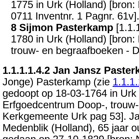
1775 in
Urk (Holland)
[
bron:
0711 Inventnr. 1 Pagnr. 61v
]
8 Sijmon Pasterkamp
[
1.1.
1780 in
Urk (Holland)
[
bron:
trouw- en begraafboeken -
1.1.1.1.4.2
Jan Jansz Paste
Jonge) Pasterkamp (zie
1.1.1.
gedoopt op 18-03-1764 in
Urk 
Erfgoedcentrum Doop-, trouw-
Kerkgemeente Urk pag 53
]. J
Medenblik (Holland)
, 65 jaar o