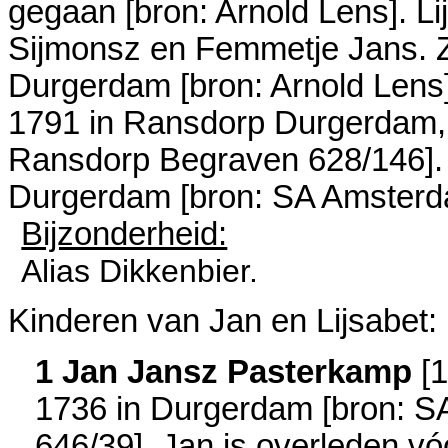
gegaan [
bron: Arnold Lens
]. L
Sijmonsz en
Femmetje Jans. Z
Durgerdam
[
bron: Arnold Lens
1791 in
Ransdorp Durgerdam
Ransdorp Begraven 628/146
]
Durgerdam
[
bron: SA Amsterd
Bijzonderheid:
Alias Dikkenbier.
Kinderen van Jan en Lijsabet:
1 Jan Jansz Pasterkamp
[
1
1736 in
Durgerdam
[
bron: 
646/39
]. Jan is overleden vó