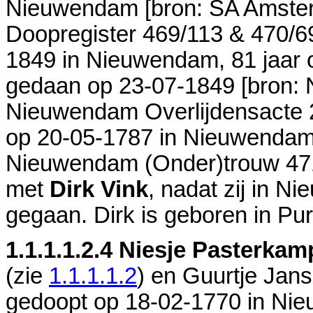
Nieuwendam
[
bron: SA Amst
Doopregister 469/113 & 470/6
1849 in
Nieuwendam
, 81 jaar
gedaan op 23-07-1849 [
bron: 
Nieuwendam Overlijdensacte 
op 20-05-1787 in
Nieuwenda
Nieuwendam (Onder)trouw 471
met
Dirk Vink
, nadat zij in
Ni
gegaan. Dirk is geboren in
Pur
1.1.1.1.2.4
Niesje Pasterkam
(zie
1.1.1.1.2
) en
Guurtje Jans 
gedoopt op 18-02-1770 in
Nie