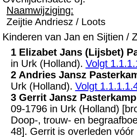
Naamwijziging:
Zeijtie Andriesz / Loots
Kinderen van Jan en Sijtien / Ze
1 Elizabet Jans (Lijsbet) 
in
Urk (Holland)
.
Volgt
1.1.1.
2 Andries Jansz Pasterka
Urk (Holland)
.
Volgt
1.1.1.1.
3 Gerrit Jansz Pasterkamp
09-1796 in
Urk (Holland)
[
br
Doop-, trouw- en begraafbo
48
]. Gerrit is overleden vóó