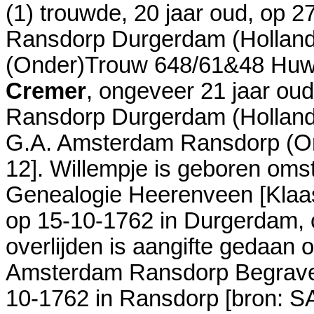
(1) trouwde, 20 jaar oud, op 2
Ransdorp Durgerdam (Holland
(Onder)Trouw 648/61&48 Huwe
Cremer
, ongeveer 21 jaar oud
Ransdorp Durgerdam (Holland
G.A. Amsterdam Ransdorp (On
12
]. Willempje is geboren oms
Genealogie Heerenveen [Klaa
op 15-10-1762 in
Durgerdam
,
overlijden is aangifte gedaan 
Amsterdam Ransdorp Begrav
10-1762 in
Ransdorp
[
bron: 