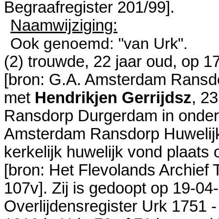
Begraafregister 201/99
].
Naamwijziging:
Ook genoemd: "van Urk".
(2) trouwde, 22 jaar oud, op 
[
bron: G.A. Amsterdam Ransdo
met
Hendrikjen Gerrijdsz
, 23
Ransdorp Durgerdam
in onder
Amsterdam Ransdorp Huwelij
kerkelijk huwelijk vond plaats
[
bron: Het Flevolands Archief 
107v
]. Zij is gedoopt op 19-0
Overlijdensregister Urk 1751 