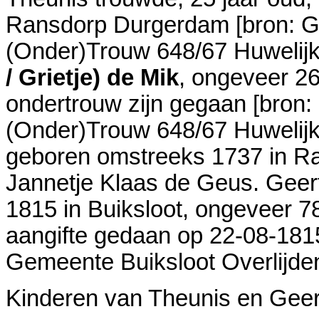
Ransdorp Durgerdam
[
bron: 
(Onder)Trouw 648/67 Huwelijk
/ Grietje) de Mik
, ongeveer 26
ondertrouw zijn gegaan [
bron:
(Onder)Trouw 648/67 Huwelijk
geboren omstreeks 1737 in
Ra
Jannetje Klaas de Geus. Geertj
1815 in
Buiksloot
, ongeveer 78
aangifte gedaan op 22-08-1815
Gemeente Buiksloot Overlijde
Kinderen van Theunis en Geertj