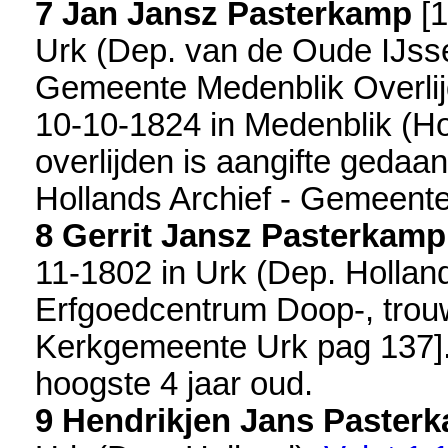
7 Jan Jansz Pasterkamp
[
1
Urk (Dep. van de Oude IJsse
Gemeente Medenblik Overli
10-10-1824 in
Medenblik (Ho
overlijden is aangifte gedaa
Hollands Archief - Gemeente
8 Gerrit Jansz Pasterkamp
11-1802 in
Urk (Dep. Hollan
Erfgoedcentrum Doop-, trou
Kerkgemeente Urk pag 137
]
hoogste 4 jaar oud.
9 Hendrikjen Jans Paster