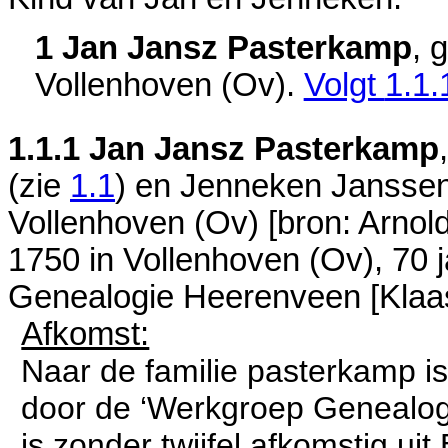
1 Jan Jansz Pasterkamp
, 
Vollenhoven (Ov)
.
Volgt
1.1.
1.1.1
Jan Jansz Pasterkamp
(zie
1.1
) en
Jenneken Janssen.
Vollenhoven (Ov)
[
bron: Arnol
1750 in
Vollenhoven (Ov)
, 70 
Genealogie Heerenveen [Klaa
Afkomst:
Naar de familie pasterkamp i
door de ‘Werkgroep Genealogi
is zonder twijfel afkomstig uit