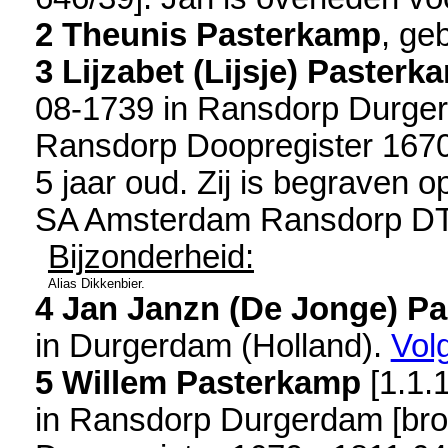
2 Theunis Pasterkamp
, ge
3 Lijzabet (Lijsje) Pasterk
08-1739 in
Ransdorp Durge
Ransdorp Doopregister 1670
5 jaar oud. Zij is begraven 
SA Amsterdam Ransdorp DT
Bijzonderheid:
Alias Dikkenbier.
4 Jan Janzn (De Jonge) P
in
Durgerdam (Holland)
.
Vol
5 Willem Pasterkamp
[
1.1.
in
Ransdorp Durgerdam
[
br