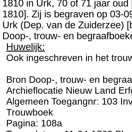
1810 in
Urk
, 70 of 71 jaar oud 
1810
]. Zij is begraven op 03-0
Urk (Dep. van de Zuiderzee)
[
Doop-, trouw- en begraafboek
Huwelijk:
Ook ingeschreven in het trou
Bron Doop-, trouw- en begra
Archieflocatie Nieuw Land E
Algemeen Toegangnr: 103 Inve
Trouwboek
Pagina: 108a