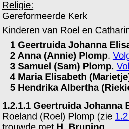
Religie:
Gereformeerde Kerk
Kinderen van Roel en Cathari
1 Geertruida Johanna Elis
2 Anna (Annie) Plomp
.
Volg
3 Samuel (Sam) Plomp
.
Vol
4 Maria Elisabeth (Marietj
5 Hendrika Albertha (Riek
1.2.1.1 Geertruida Johanna 
Roeland (Roel) Plomp (zie
1.2
trouwde met
H. Bruning
.