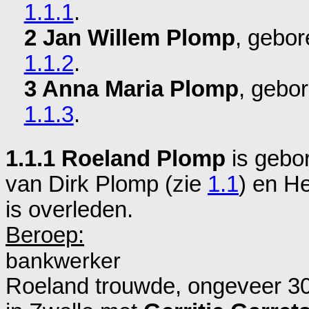
1.1.1
.
2 Jan Willem Plomp
, gebo
1.1.2
.
3 Anna Maria Plomp
, gebo
1.1.3
.
1.1.1 Roeland Plomp
is gebo
van
Dirk Plomp (zie
1.1
) en
He
is overleden.
Beroep:
bankwerker
Roeland trouwde, ongeveer 30