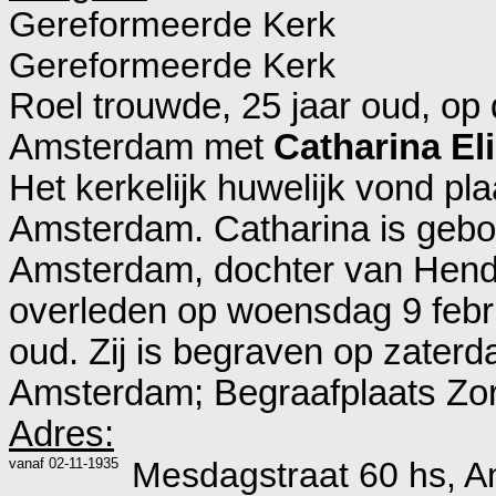
Gereformeerde Kerk
Gereformeerde Kerk
Roel trouwde, 25 jaar oud, op
Amsterdam
met
Catharina El
Het kerkelijk huwelijk vond p
Amsterdam
. Catharina is geb
Amsterdam
, dochter van
Hend
overleden op woensdag 9 febr
oud. Zij is begraven op zaterd
Amsterdam; Begraafplaats Zorg
Adres:
vanaf
02-11-1935
Mesdagstraat 60 hs, 