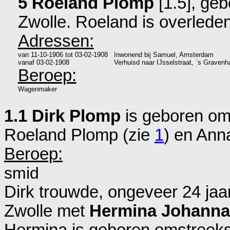
5 Roeland Plomp
[1.5], geb
Zwolle
. Roeland is overleden
Adressen:
van
11-10-1906
tot
03-02-1908
Inwonend bij Samuel, Amsterdam
vanaf
03-02-1908
Verhuisd naar IJsselstraat, ´s Gravenh
Beroep:
Wagenmaker
1.1 Dirk Plomp
is geboren om
Roeland Plomp (zie
1
) en
Anna
Beroep:
smid
Dirk trouwde, ongeveer 24 jaa
Zwolle
met
Hermina Johanna
Hermina is geboren omstreek