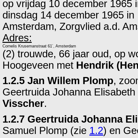
op vrijdag 10 december 1965 
dinsdag 14 december 1965 in
Amsterdam, Zorgvlied a.d. Ams
Adres:
Cornelis Krusemanstraat 61´, Amsterdam
(2) trouwde, 66 jaar oud, op 
Hoogeveen
met
Hendrik (Hen
1.2.5 Jan Willem Plomp
, zoo
Geertruida Johanna Elisabeth
Visscher
.
1.2.7 Geertruida Johanna El
Samuel Plomp (zie
1.2
) en
Gee