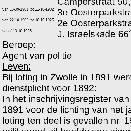
Camperstraat 50
van
13-09-1901
tot
22-10-1902
3e Oosterparkstr
van
22-10-1902
tot
10-10-1925
2e Oosterparkstr
vanaf
10-10-1925
J. Israelskade 6
Beroep:
Agent van politie
Leven:
Bij loting in Zwolle in 1891 werd
dienstplicht voor 1892:
In het inschrijvingsregister v
1891 voor de lichting van het 
loting ten deel is gevallen nr.