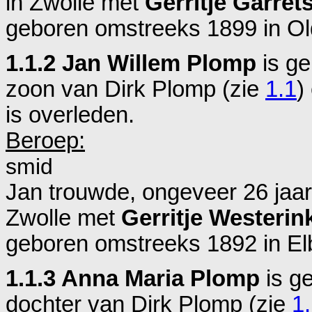
in
Zwolle
met
Gerritje Garret
geboren omstreeks 1899 in
Ol
1.1.2 Jan Willem Plomp
is ge
zoon van
Dirk Plomp (zie
1.1
)
is overleden.
Beroep:
smid
Jan trouwde, ongeveer 26 jaar 
Zwolle
met
Gerritje Westerin
geboren omstreeks 1892 in
El
1.1.3 Anna Maria Plomp
is g
dochter van
Dirk Plomp (zie
1