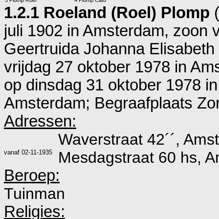
3 Plomp Roel
4 Plomp Cato
1.2.1 Roeland (Roel) Plomp
(
juli 1902 in
Amsterdam
, zoon 
Geertruida Johanna Elisabeth 
vrijdag 27 oktober 1978 in
Ams
op dinsdag 31 oktober 1978 in
Amsterdam; Begraafplaats Zorg
Adressen:
Waverstraat 42´´, Ams
vanaf
02-11-1935
Mesdagstraat 60 hs, 
Beroep:
Tuinman
Religies: