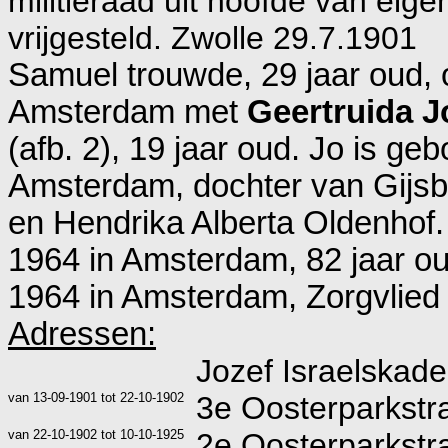
militieraad uit hoofde van eigen
vrijgesteld. Zwolle 29.7.1901
Samuel trouwde, 29 jaar oud,
Amsterdam
met
Geertruida J
(afb. 2), 19 jaar oud. Jo is ge
Amsterdam
, dochter van
Gijs
en
Hendrika Alberta Oldenhof. 
1964 in
Amsterdam
, 82 jaar ou
1964 in
Amsterdam, Zorgvlied 
Adressen:
Jozef Israelskad
van
13-09-1901
tot
22-10-1902
3e Oosterparkstr
van
22-10-1902
tot
10-10-1925
2e Oosterparkstr