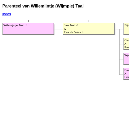
Parenteel van Willemijntje (Wijmpje) Taal
Index
I
II
Willemijntje Taal ♀
Jan Taal ♂
Sij
X
Eva de Vries ♀
Ger
X
Kaa
Wij
Bar
X
Hen