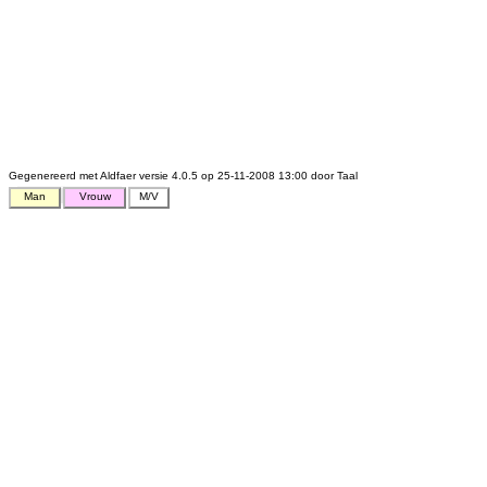
Gegenereerd met Aldfaer versie 4.0.5 op 25-11-2008 13:00 door Taal
Man
Vrouw
M/V