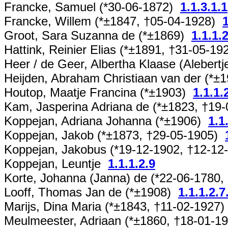
Francke, Samuel (*30-06-1872)
1.1.3.1.1
Francke, Willem (*±1847, †05-04-1928)
1
Groot, Sara Suzanna de (*±1869)
1.1.1.
Hattink, Reinier Elias (*±1891, †31-05-1
Heer / de Geer, Albertha Klaase (Alebert
Heijden, Abraham Christiaan van der (*±
Houtop, Maatje Francina (*±1903)
1.1.1.
Kam, Jasperina Adriana de (*±1823, †19
Koppejan, Adriana Johanna (*±1906)
1.1
Koppejan, Jakob (*±1873, †29-05-1905)
Koppejan, Jakobus (*19-12-1902, †12-1
Koppejan, Leuntje
1.1.1.2.9
Korte, Johanna (Janna) de (*22-06-1780
Looff, Thomas Jan de (*±1908)
1.1.1.2.7
Marijs, Dina Maria (*±1843, †11-02-1927
Meulmeester, Adriaan (*±1860, †18-01-