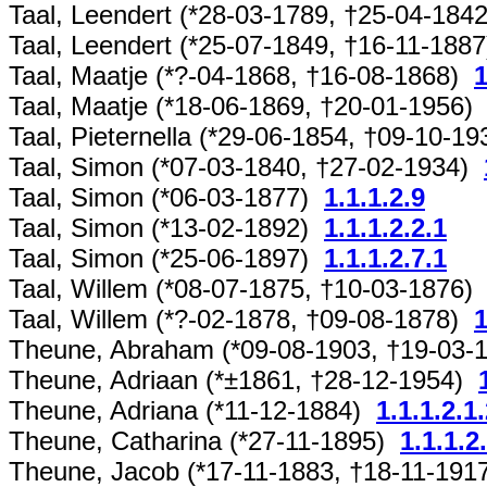
Taal, Leendert (*28-03-1789, †25-04-18
Taal, Leendert (*25-07-1849, †16-11-188
Taal, Maatje (*?-04-1868, †16-08-1868)
1
Taal, Maatje (*18-06-1869, †20-01-1956
Taal, Pieternella (*29-06-1854, †09-10-1
Taal, Simon (*07-03-1840, †27-02-1934)
Taal, Simon (*06-03-1877)
1.1.1.2.9
Taal, Simon (*13-02-1892)
1.1.1.2.2.1
Taal, Simon (*25-06-1897)
1.1.1.2.7.1
Taal, Willem (*08-07-1875, †10-03-1876
Taal, Willem (*?-02-1878, †09-08-1878)
1
Theune, Abraham (*09-08-1903, †19-03
Theune, Adriaan (*±1861, †28-12-1954)
Theune, Adriana (*11-12-1884)
1.1.1.2.1
Theune, Catharina (*27-11-1895)
1.1.1.2
Theune, Jacob (*17-11-1883, †18-11-19