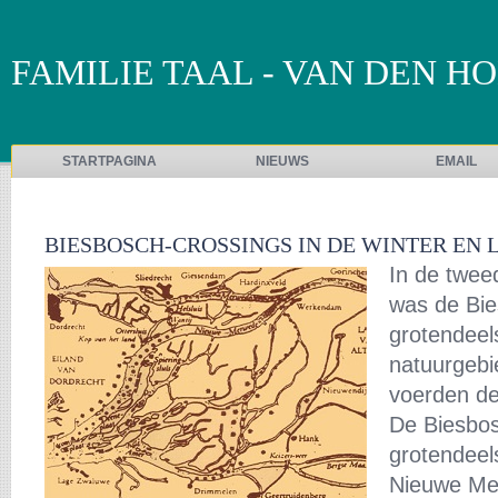
FAMILIE TAAL - VAN DEN H
STARTPAGINA
NIEUWS
EMAIL
BIESBOSCH-CROSSINGS IN DE WINTER EN LE
In de twee
was de Bi
grotendeel
natuurgebi
voerden de
De Biesbo
grotendeel
Nieuwe Me