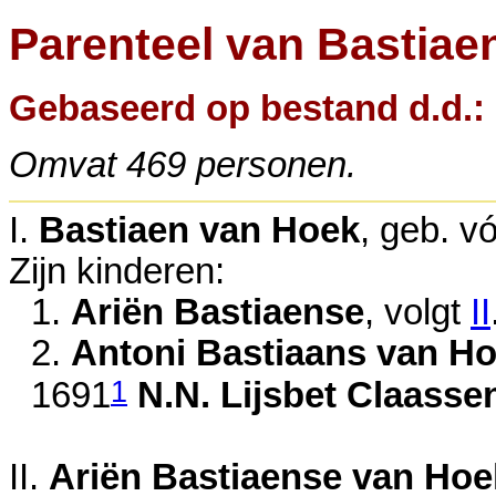
Parenteel van Bastiae
Gebaseerd op bestand d.d.: 0
Omvat 469 personen.
I.
Bastiaen van Hoek
, geb.
vó
Zijn kinderen:
1.
Ariën Bastiaense
, volgt
II
2.
Antoni Bastiaans van H
1
1691
N.N. Lijsbet Claasse
II.
Ariën Bastiaense van Hoe