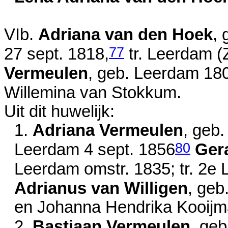
VIb.
Adriana van den Hoek
, 
77
27 sept. 1818
,
tr. Leerdam (
Vermeulen
, geb. Leerdam
18
Willemina van Stokkum.
Uit dit huwelijk:
1.
Adriana Vermeulen
, geb
80
Leerdam
4 sept. 1856
Ger
Leerdam
omstr. 1835
; tr. 2
Adrianus van Willigen
, ge
en
Johanna Hendrika Kooijm
2.
Bastiaan Vermeulen
, ge