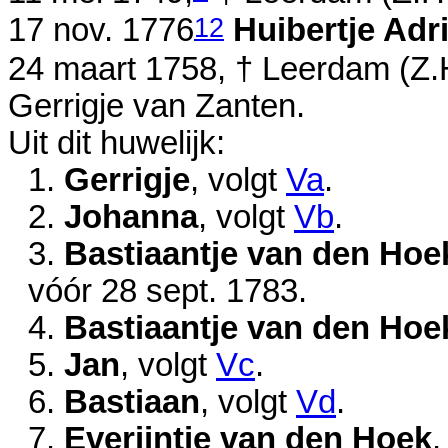
12
17 nov. 1776
Huibertje Ad
24 maart 1758
, † Leerdam (Z.
Gerrigje van Zanten.
Uit dit huwelijk:
1.
Gerrigje
, volgt
Va
.
2.
Johanna
, volgt
Vb
.
3.
Bastiaantje van den Hoe
vóór 28 sept. 1783
.
4.
Bastiaantje van den Hoe
5.
Jan
, volgt
Vc
.
6.
Bastiaan
, volgt
Vd
.
7.
Everijntje van den Hoek
,