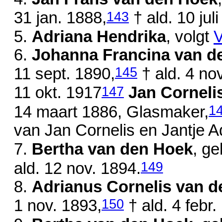
143
31 jan. 1888
,
† ald.
10 jul
5.
Adriana Hendrika
, volgt
V
6.
Johanna Francina van d
145
11 sept. 1890
,
† ald.
4 no
147
11 okt. 1917
Jan Corneli
1
14 maart 1886
, Glasmaker,
van
Jan Cornelis en
Jantje Ad
7.
Bertha van den Hoek
, g
149
ald.
12 nov. 1894
.
8.
Adrianus Cornelis van 
150
1 nov. 1893
,
† ald.
4 febr.