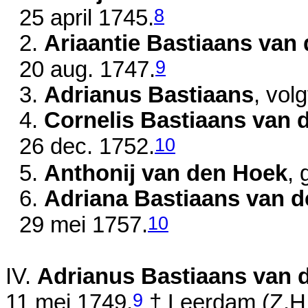
8
25 april 1745
.
2.
Ariaantie Bastiaans van
9
20 aug. 1747
.
3.
Adrianus Bastiaans
, vol
4.
Cornelis Bastiaans van 
10
26 dec. 1752
.
5.
Anthonij van den Hoek
,
6.
Adriana Bastiaans van 
10
29 mei 1757
.
IV.
Adrianus Bastiaans van 
9
11 mei 1749
,
† Leerdam (Z.H