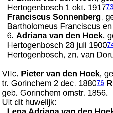
7
Hertogenbosch
1 okt. 1917
Franciscus Sonnenberg
, g
Bartholomeus Franciscus e
6.
Adriana van den Hoek
, g
7
Hertogenbosch
28 juli 1900
Hertogenbosch, zn. van
Dor
VIIc.
Pieter van den Hoek
, g
76
tr. Gorinchem
2 dec. 1880
R
geb. Gorinchem
omstr. 1856
.
Uit dit huwelijk:
Lena Adriana van den Hoe