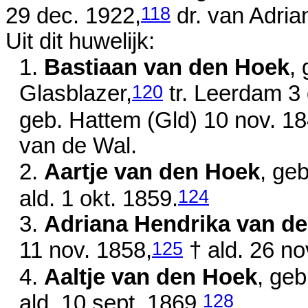
118
29 dec. 1922
,
dr. van
Adria
Uit dit huwelijk:
1.
Bastiaan van den Hoek
,
120
Glasblazer,
tr. Leerdam
3
geb. Hattem (Gld)
10 nov. 1
van de Wal.
2.
Aartje van den Hoek
, ge
124
ald.
1 okt. 1859
.
3.
Adriana Hendrika van d
125
11 nov. 1858
,
† ald.
26 no
4.
Aaltje van den Hoek
, ge
128
ald.
10 sept. 1869
.