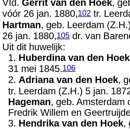
VId.
Gerrit van den Hoek
, ge
102
vóór 26 jan. 1880
,
tr. Leer
Hartman
, geb. Leerdam (Z.H.
105
26 jan. 1880
,
dr. van
Baren
Uit dit huwelijk:
1.
Huberdina van den Hoek
106
31 mei 1845
.
2.
Adriana van den Hoek
, 
tr. Leerdam (Z.H.)
5 jan. 187
Hageman
, geb. Amsterdam
Fredrik Willem en
Geertruijd
3.
Hendrika van den Hoek
,