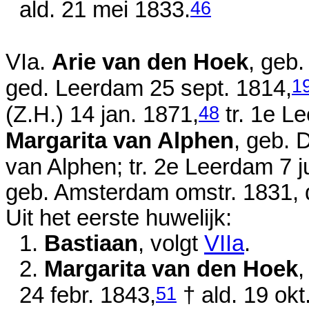
46
ald.
21 mei 1833
.
VIa.
Arie van den Hoek
, geb
1
ged. Leerdam
25 sept. 1814
,
48
(Z.H.)
14 jan. 1871
,
tr. 1e L
Margarita van Alphen
, geb. 
van Alphen; tr. 2e Leerdam
7 
geb. Amsterdam
omstr. 1831
,
Uit het eerste huwelijk:
1.
Bastiaan
, volgt
VIIa
.
2.
Margarita van den Hoek
,
51
24 febr. 1843
,
† ald.
19 okt