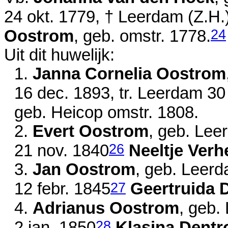
24 okt. 1779
, † Leerdam (Z.H.
24
Oostrom
, geb.
omstr. 1778
.
Uit dit huwelijk:
1.
Janna Cornelia Oostrom
16 dec. 1893
, tr. Leerdam
30
geb. Heicop
omstr. 1808
.
2.
Evert Oostrom
, geb. Le
26
21 nov. 1840
Neeltje Verhe
3.
Jan Oostrom
, geb. Leer
27
12 febr. 1845
Geertruida 
4.
Adrianus Oostrom
, geb
28
2 jan. 1850
Klasina Dentr