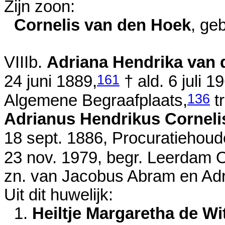
Zijn zoon:
Cornelis van den Hoek
, ge
VIIIb.
Adriana Hendrika van
161
24 juni 1889
,
† ald.
6 juli 1
136
Algemene Begraafplaats,
t
Adrianus Hendrikus Cornelis
18 sept. 1886
, Procuratiehoud
23 nov. 1979
, begr. Leerdam 
zn. van
Jacobus Abram en
Ad
Uit dit huwelijk:
1.
Heiltje Margaretha de Wi