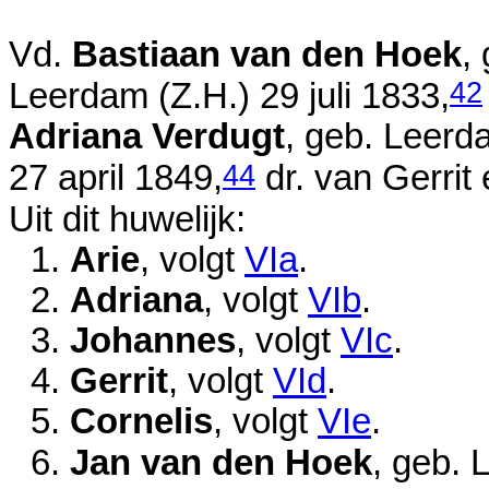
Vd.
Bastiaan van den Hoek
,
42
Leerdam (Z.H.)
29 juli 1833
,
Adriana Verdugt
, geb. Leerd
44
27 april 1849
,
dr. van
Gerrit
Uit dit huwelijk:
1.
Arie
, volgt
VIa
.
2.
Adriana
, volgt
VIb
.
3.
Johannes
, volgt
VIc
.
4.
Gerrit
, volgt
VId
.
5.
Cornelis
, volgt
VIe
.
6.
Jan van den Hoek
, geb. 