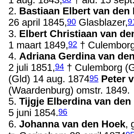
1 aug. 1843
,
† ald.
15 sept
2.
Bastiaan Elbert van den
90
9
26 april 1845
,
Glasblazer,
3.
Elbert Christiaan van d
92
1 maart 1849
,
† Culemborg
4.
Adriana Gerdina van de
94
2 juli 1851
,
† Culemborg (
95
(Gld)
14 aug. 1874
Peter v
(Waardenburg)
omstr. 1849
.
5.
Tijgje Elberdina van den
96
5 juni 1854
.
6.
Johanna van den Hoek
,