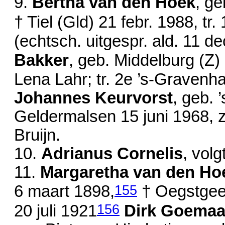
9.
Bertha van den Hoek
, g
† Tiel (Gld)
21 febr. 1988
, tr
(echtsch. uitgespr. ald.
11 de
Bakker
, geb. Middelburg (Z)
Lena Lahr; tr. 2e ’s-Graven
Johannes Keurvorst
, geb.
Geldermalsen
15 juni 1968
, 
Bruijn.
10.
Adrianus Cornelis
, volg
11.
Margaretha van den Ho
155
6 maart 1898
,
† Oegstge
156
20 juli 1921
Dirk Goemaa