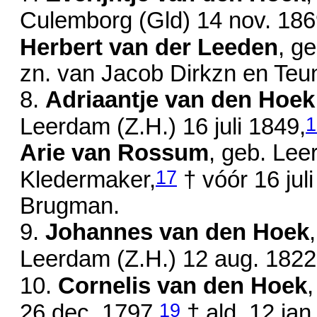
Culemborg (Gld)
14 nov. 18
Herbert van der Leeden
, g
zn. van
Jacob Dirkzn en
Teun
8.
Adriaantje van den Hoek
1
Leerdam (Z.H.)
16 juli 1849
,
Arie van Rossum
, geb. Lee
17
Kledermaker,
†
vóór 16 jul
Brugman.
9.
Johannes van den Hoek
Leerdam (Z.H.)
12 aug. 1822
10.
Cornelis van den Hoek
19
26 dec. 1797
,
† ald.
12 jan