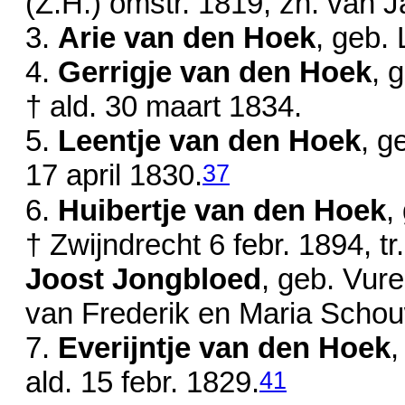
(Z.H.)
omstr. 1819
, zn. van
J
3.
Arie van den Hoek
, geb.
4.
Gerrigje van den Hoek
, 
† ald.
30 maart 1834
.
5.
Leentje van den Hoek
, g
37
17 april 1830
.
6.
Huibertje van den Hoek
,
† Zwijndrecht
6 febr. 1894
, t
Joost Jongbloed
, geb. Vur
van
Frederik en
Maria Schou
7.
Everijntje van den Hoek
,
41
ald.
15 febr. 1829
.