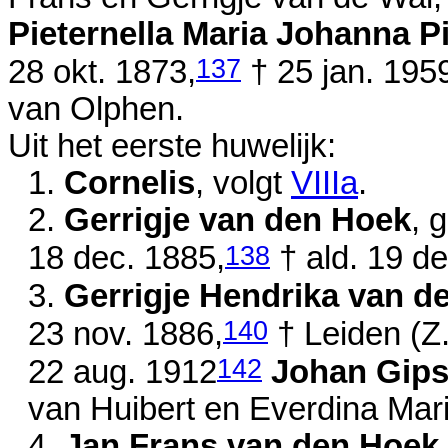
Pieternella Maria Johanna P
137
28 okt. 1873
,
†
25 jan. 195
van Olphen.
Uit het eerste huwelijk:
1.
Cornelis
, volgt
VIIIa
.
2.
Gerrigje van den Hoek
, 
138
18 dec. 1885
,
† ald.
19 de
3.
Gerrigje Hendrika van d
140
23 nov. 1886
,
† Leiden (Z
142
22 aug. 1912
Johan Gip
van
Huibert en
Everdina Mari
4.
Jan Frans van den Hoek