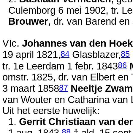
Culemborg
6 mei 1902
, tr. 
Brouwer
, dr. van
Barend en
VIc.
Johannes van den Hoek
84
85
19 april 1821
,
Glasblazer,
86
tr. 1e Leerdam
1 febr. 1843
omstr. 1825
, dr. van
Elbert en
87
3 maart 1858
Neeltje Zwa
van
Wouter en
Catharina van
Uit het eerste huwelijk:
1.
Gerrit Christiaan van de
88