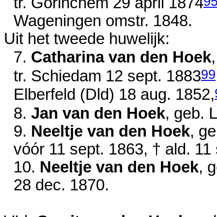
9
tr. Gorinchem
29 april 1874
Wageningen
omstr. 1848
.
Uit het tweede huwelijk:
7.
Catharina van den Hoek
99
tr. Schiedam
12 sept. 1883
Elberfeld (Dld)
18 aug. 1852
,
8.
Jan van den Hoek
, geb. 
9.
Neeltje van den Hoek
, g
vóór 11 sept. 1863
, † ald.
11 
10.
Neeltje van den Hoek
, 
28 dec. 1870
.