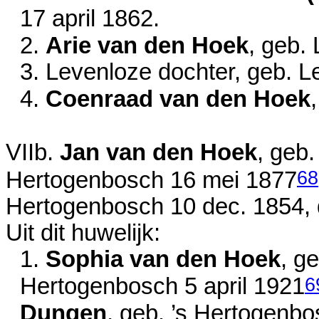
17 april 1862
.
2.
Arie van den Hoek
, geb.
3. Levenloze dochter, geb. 
4.
Coenraad van den Hoek
VIIb.
Jan van den Hoek
, geb
68
Hertogenbosch
16 mei 1877
Hertogenbosch
10 dec. 1854
,
Uit dit huwelijk:
1.
Sophia van den Hoek
, g
6
Hertogenbosch
5 april 1921
Dungen
, geb. ’s Hertogenbo