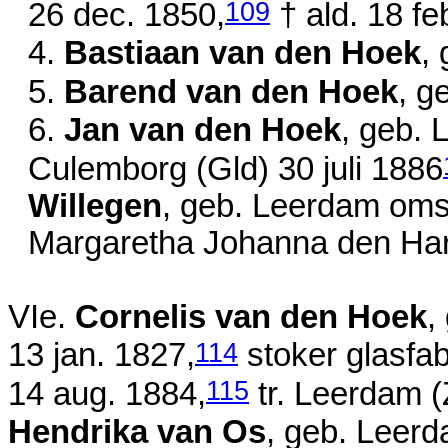
109
26 dec. 1850
,
† ald.
18 fe
4.
Bastiaan van den Hoek
,
5.
Barend van den Hoek
, g
6.
Jan van den Hoek
, geb. 
Culemborg (Gld)
30 juli 1886
Willegen
, geb. Leerdam
oms
Margaretha Johanna den Har
VIe.
Cornelis van den Hoek
,
114
13 jan. 1827
,
stoker glasfab
115
14 aug. 1884
,
tr. Leerdam (
Hendrika van Os
, geb. Leer