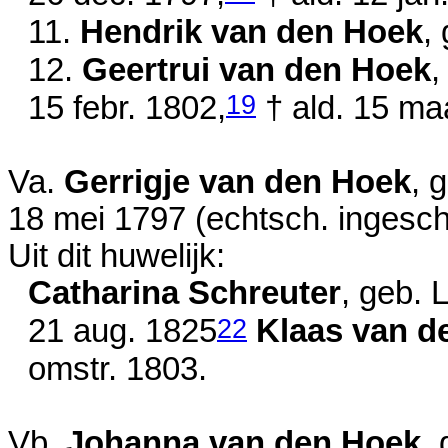
11.
Hendrik van den Hoek
,
12.
Geertrui van den Hoek
,
19
15 febr. 1802
,
† ald.
15 ma
Va.
Gerrigje van den Hoek
, 
18 mei 1797
(echtsch. ingesch
Uit dit huwelijk:
Catharina Schreuter
, geb.
22
21 aug. 1825
Klaas van d
omstr. 1803
.
Vb.
Johanna van den Hoek
,