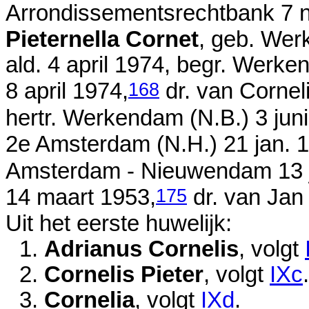
Arrondissementsrechtbank
7 
Pieternella Cornet
, geb. We
ald.
4 april 1974
, begr. Werken
168
8 april 1974
,
dr. van
Cornel
hertr. Werkendam (N.B.)
3 jun
2e Amsterdam (N.H.)
21 jan. 
Amsterdam - Nieuwendam
13 
175
14 maart 1953
,
dr. van
Jan
Uit het eerste huwelijk:
1.
Adrianus Cornelis
, volgt
2.
Cornelis Pieter
, volgt
IXc
.
3.
Cornelia
, volgt
IXd
.