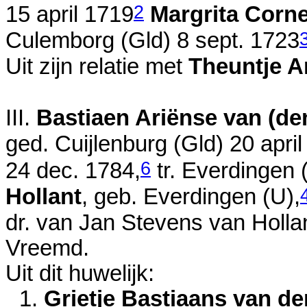
2
15 april 1719
Margrita Corn
Culemborg (Gld)
8 sept. 1723
Uit zijn relatie met
Theuntje A
III.
Bastiaen Ariënse van (de
ged. Cuijlenburg (Gld)
20 apri
6
24 dec. 1784
,
tr. Everdingen (
Hollant
, geb. Everdingen (U),
dr. van
Jan Stevens van Holla
Vreemd.
Uit dit huwelijk:
1.
Grietje Bastiaans van d