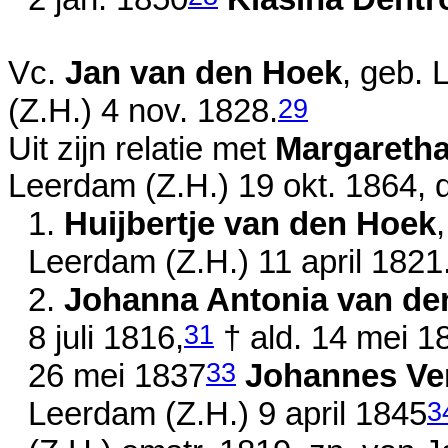
Vc.
Jan van den Hoek
, geb. 
29
(Z.H.)
4 nov. 1828
.
Uit zijn relatie met
Margaretha
Leerdam (Z.H.)
19 okt. 1864
, 
1.
Huijbertje van den Hoek
Leerdam (Z.H.)
11 april 1821
2.
Johanna Antonia van de
31
8 juli 1816
,
† ald.
14 mei 1
33
26 mei 1837
Johannes Ve
3
Leerdam (Z.H.)
9 april 1845