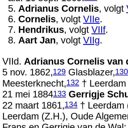
5.
Adrianus Cornelis
, volgt
6.
Cornelis
, volgt
VIIe
.
7.
Hendrikus
, volgt
VIIf
.
8.
Aart Jan
, volgt
VIIg
.
VIId.
Adrianus Cornelis van
129
130
5 nov. 1862
,
Glasblazer,
132
Meesterknecht,
† Leerdam 
133
21 mei 1884
Gerrigje Schu
134
22 maart 1861
,
† Leerdam 
Leerdam (Z.H.), Oude Algemen
Frans en
Gerrigje van de Wal