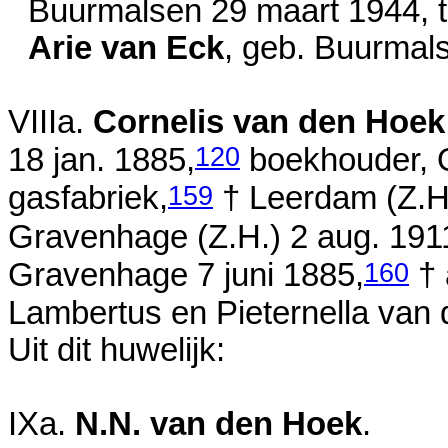
Buurmalsen
29 maart 1944
,
Arie van Eck
, geb. Buurma
VIIIa.
Cornelis van den Hoek
120
18 jan. 1885
,
boekhouder, O
159
gasfabriek,
† Leerdam (Z.H
Gravenhage (Z.H.)
2 aug. 191
160
Gravenhage
7 juni 1885
,
† 
Lambertus en
Pieternella van
Uit dit huwelijk:
IXa.
N.N. van den Hoek
.