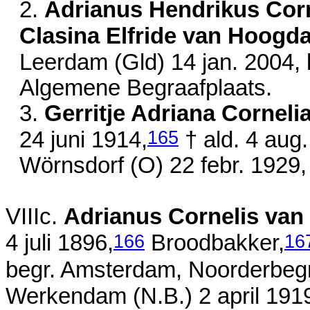
2.
Adrianus Hendrikus Corne
Clasina Elfride van Hoogd
Leerdam (Gld)
14 jan. 2004
,
Algemene Begraafplaats.
3.
Gerritje Adriana Corneli
165
24 juni 1914
,
† ald.
4 aug
Wörnsdorf (O)
22 febr. 1929
VIIIc.
Adrianus Cornelis van
166
16
4 juli 1896
,
Broodbakker,
begr. Amsterdam, Noorderbeg
Werkendam (N.B.)
2 april 191