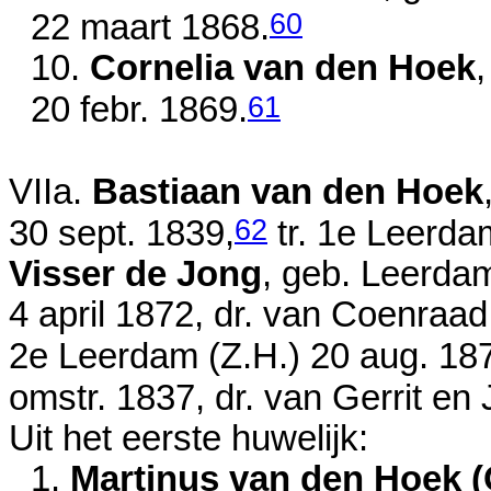
60
22 maart 1868
.
10.
Cornelia van den Hoek
61
20 febr. 1869
.
VIIa.
Bastiaan van den Hoek
62
30 sept. 1839
,
tr. 1e Leerd
Visser de Jong
, geb. Leerda
4 april 1872
, dr. van
Coenraad
2e Leerdam (Z.H.)
20 aug. 18
omstr. 1837
, dr. van
Gerrit en
Uit het eerste huwelijk:
1.
Martinus van den Hoek (