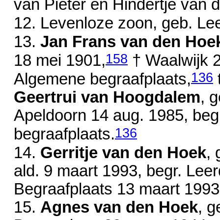
van
Pieter en
Hindertje van d
12. Levenloze zoon, geb. Le
13.
Jan Frans van den Hoe
158
18 mei 1901
,
† Waalwijk
2
136
Algemene begraafplaats,
Geertrui van Hoogdalem
, 
Apeldoorn
14 aug. 1985
, be
136
begraafplaats.
14.
Gerritje van den Hoek
,
ald.
9 maart 1993
, begr. Le
Begraafplaats
13 maart 1993
15.
Agnes van den Hoek
, 